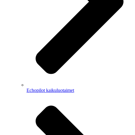
Echopilot kaikuluotaimet