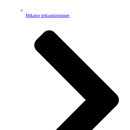
Mikalor letkunkiristimet