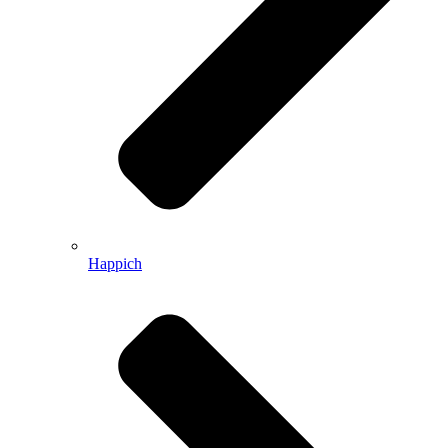
Happich