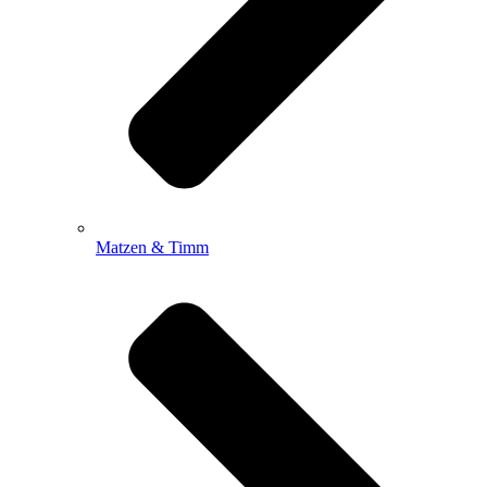
Matzen & Timm