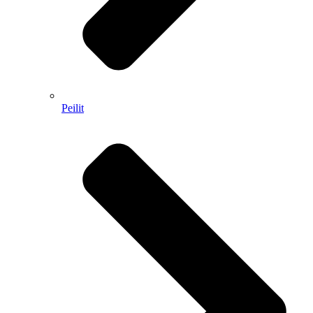
Peilit