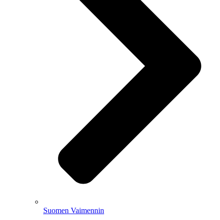
Suomen Vaimennin