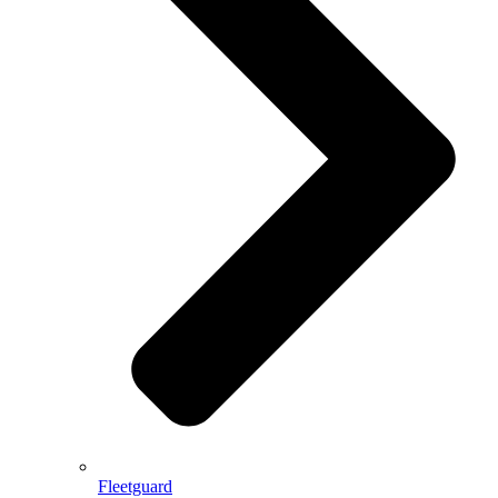
Fleetguard