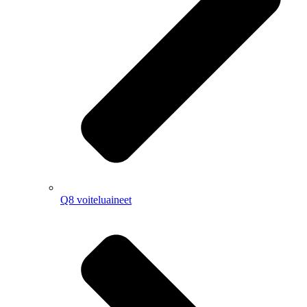
Q8 voiteluaineet