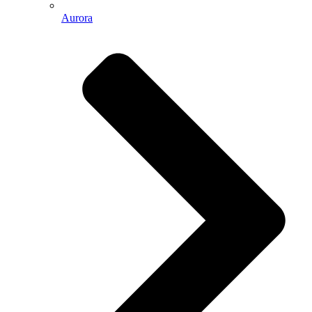
Aurora