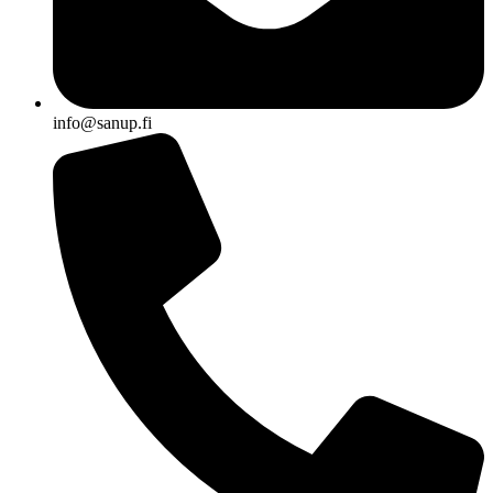
info@sanup.fi