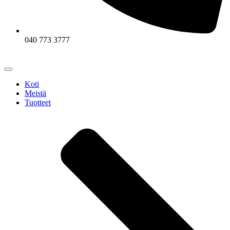
040 773 3777
Koti
Meistä
Tuotteet