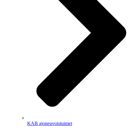
KAB ajoneuvoistuimet