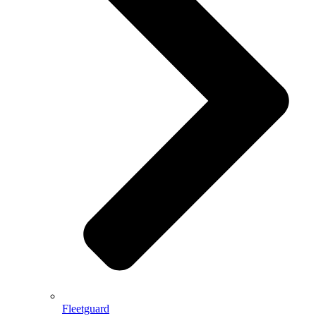
Fleetguard