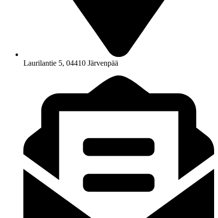
Laurilantie 5, 04410 Järvenpää