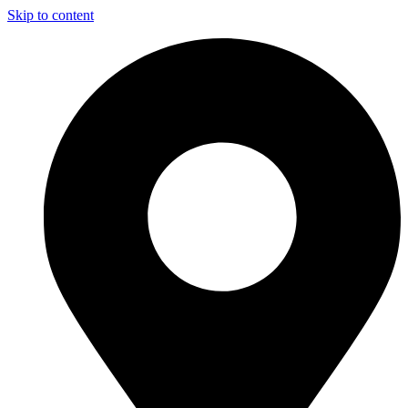
Skip to content