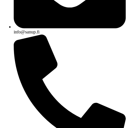
info@sanup.fi