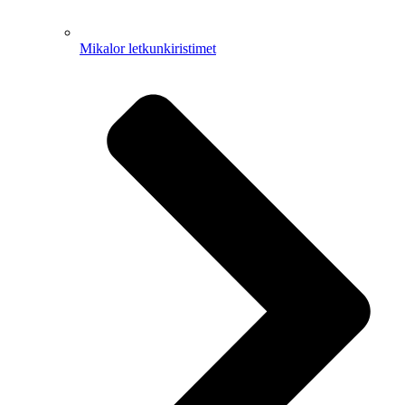
Mikalor letkunkiristimet