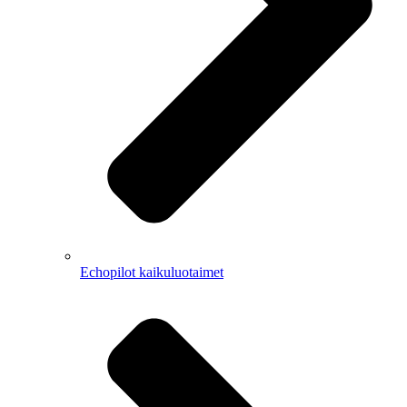
Echopilot kaikuluotaimet