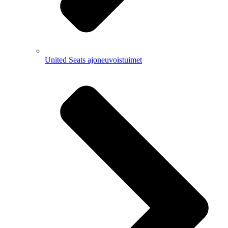
United Seats ajoneuvoistuimet