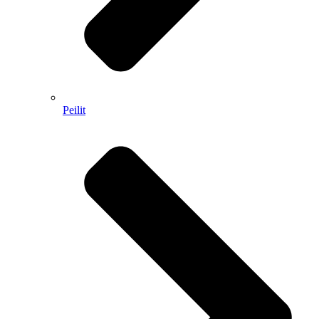
Peilit