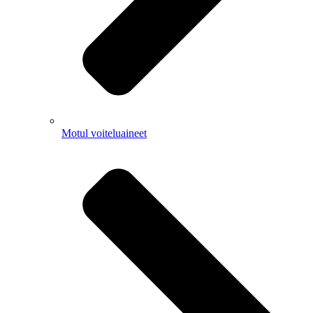
Motul voiteluaineet