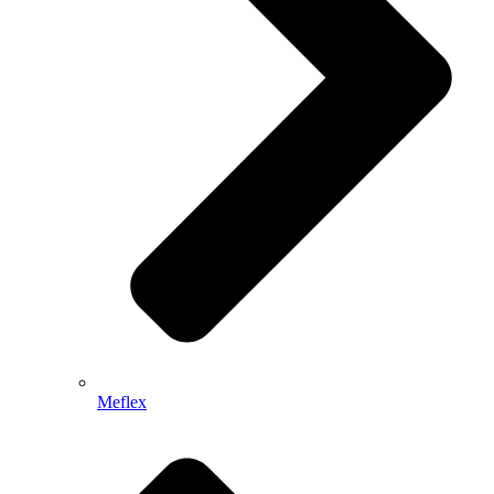
Meflex