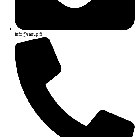
info@sanup.fi