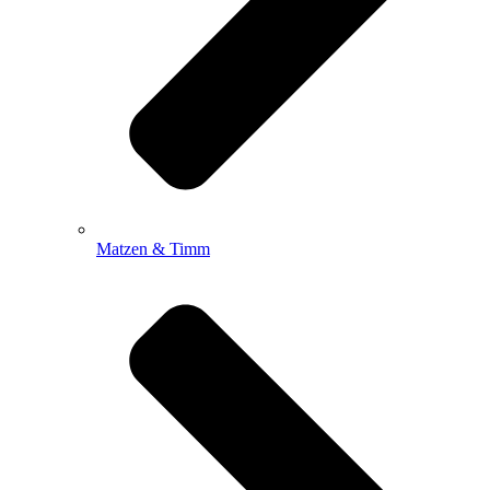
Matzen & Timm