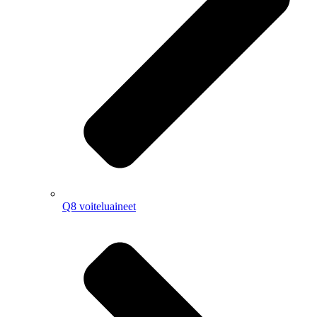
Q8 voiteluaineet