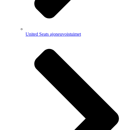
United Seats ajoneuvoistuimet