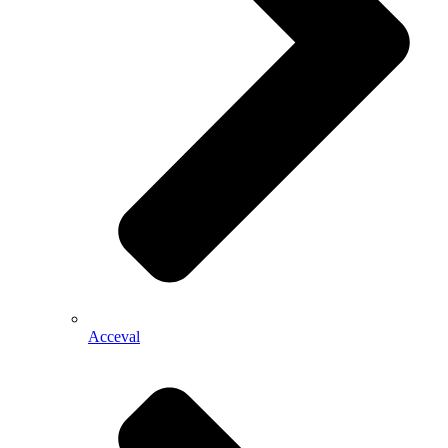
Acceval