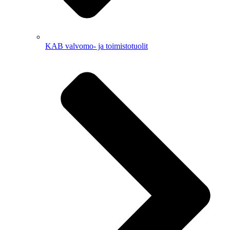
KAB valvomo- ja toimistotuolit