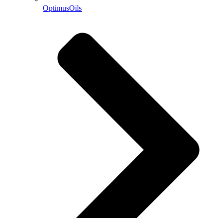
OptimusOils