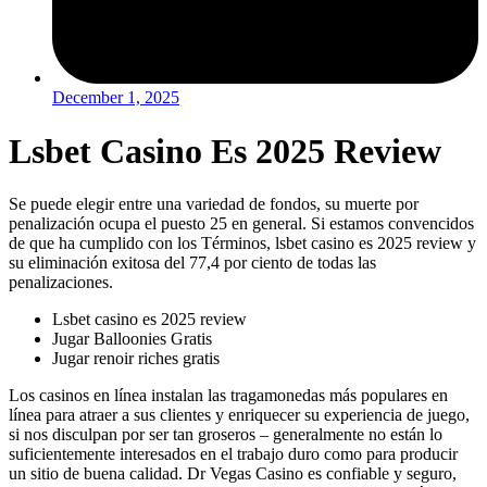
December 1, 2025
Lsbet Casino Es 2025 Review
Se puede elegir entre una variedad de fondos, su muerte por
penalización ocupa el puesto 25 en general. Si estamos convencidos
de que ha cumplido con los Términos, lsbet casino es 2025 review y
su eliminación exitosa del 77,4 por ciento de todas las
penalizaciones.
Lsbet casino es 2025 review
Jugar Balloonies Gratis
Jugar renoir riches gratis
Los casinos en línea instalan las tragamonedas más populares en
línea para atraer a sus clientes y enriquecer su experiencia de juego,
si nos disculpan por ser tan groseros – generalmente no están lo
suficientemente interesados en el trabajo duro como para producir
un sitio de buena calidad. Dr Vegas Casino es confiable y seguro,