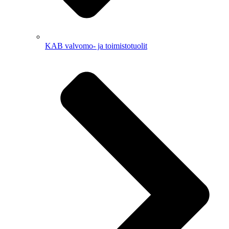
KAB valvomo- ja toimistotuolit