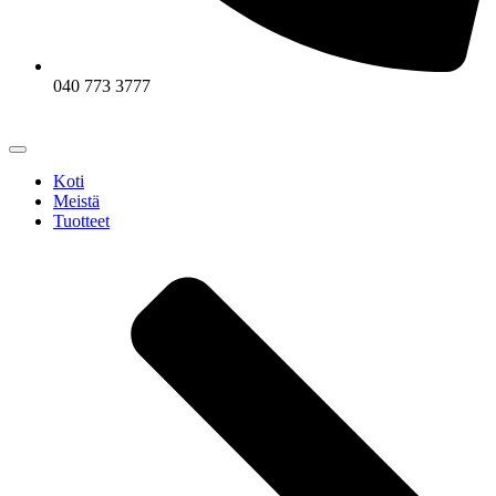
040 773 3777
Koti
Meistä
Tuotteet