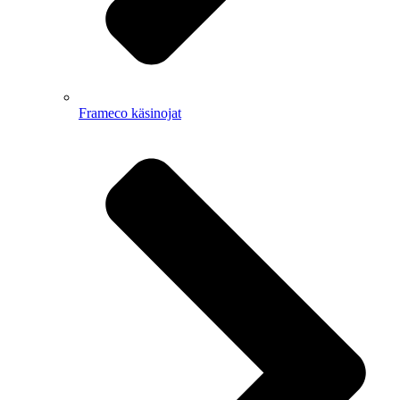
Frameco käsinojat