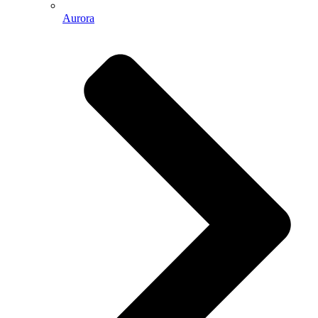
Aurora