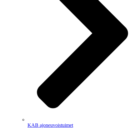
KAB ajoneuvoistuimet