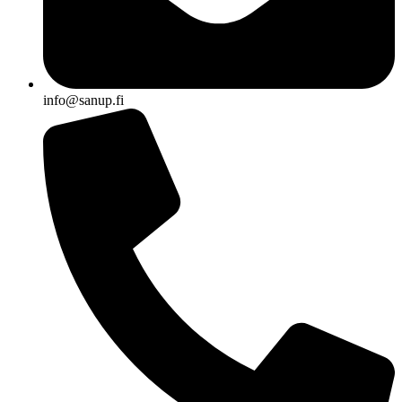
info@sanup.fi