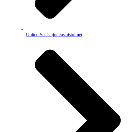
United Seats ajoneuvoistuimet