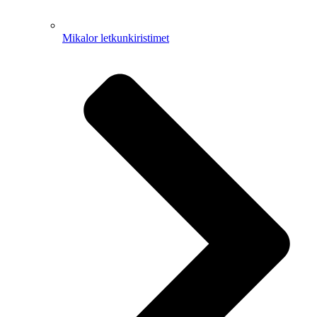
Mikalor letkunkiristimet