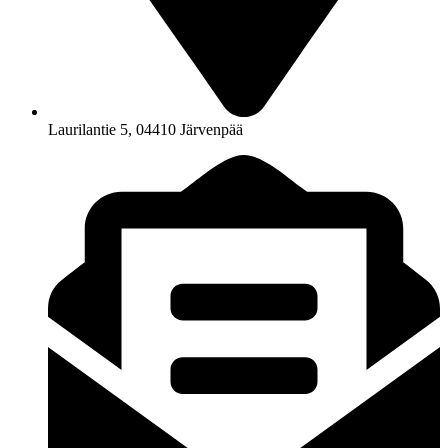
Laurilantie 5, 04410 Järvenpää