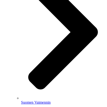
Suomen Vaimennin