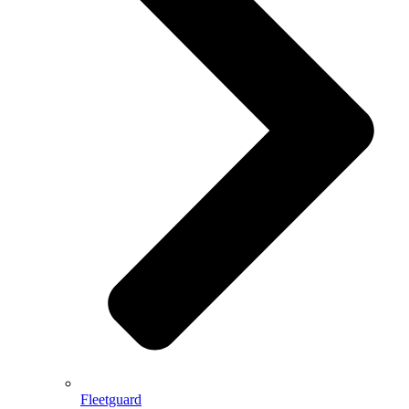
Fleetguard