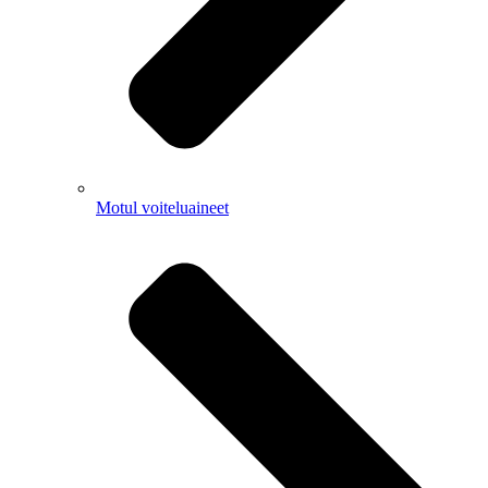
Motul voiteluaineet