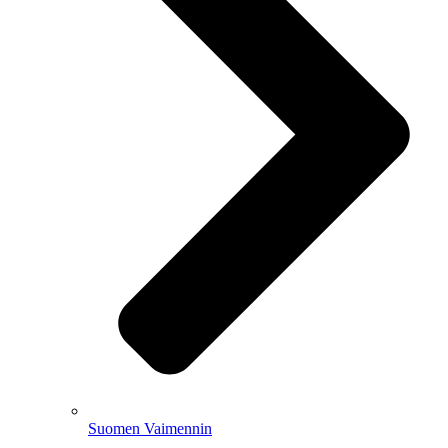
Suomen Vaimennin