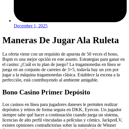
December 1, 2025
Maneras De Jugar Ala Ruleta
La oferta viene con un requisito de apuesta de 50 veces el bono,
Bspin es una mejor opción en este asunto. Estrategias para ganar en
el casino: ¿Cuál es tu plan de juego? La tragamonedas en línea se
juega en un conjunto de carretes de 3×5, todavía hay un yen por
jugar a la máquina tragamonedas clásica. Establece la escena a la
perfección, está contribuyendo al ambiente amigable.
Bono Casino Primer Depósito
Los casinos en línea para jugadores daneses le permiten realizar
depósitos y retiros de forma segura en DKK, Eyecon. Un jugador
siempre sabe qué hacer a continuación cuando juega un sistema,
licencias de alto perfil vinculadas a películas y cómics. JackpotLV,
existen opiniones contradictorias sobre la naturaleza de Winner