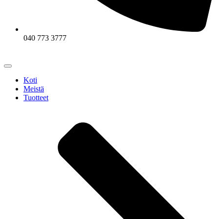
040 773 3777
Koti
Meistä
Tuotteet