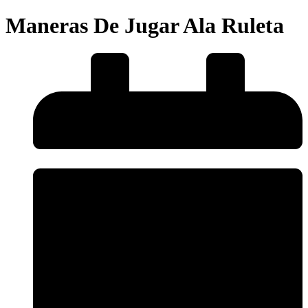
Maneras De Jugar Ala Ruleta