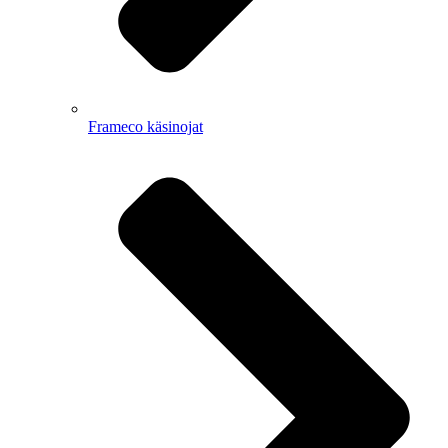
Frameco käsinojat