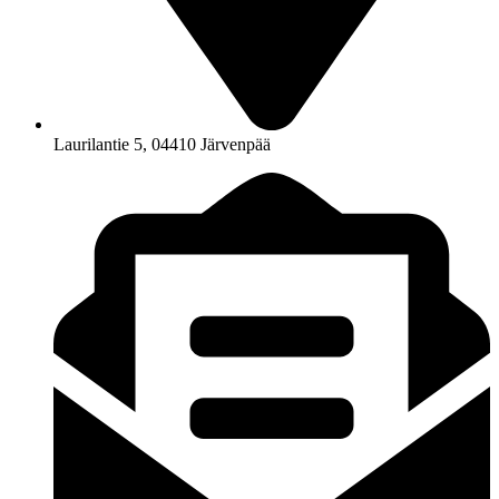
Laurilantie 5, 04410 Järvenpää