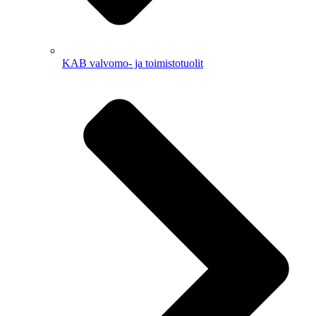
KAB valvomo- ja toimistotuolit