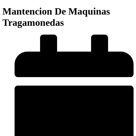
Mantencion De Maquinas
Tragamonedas