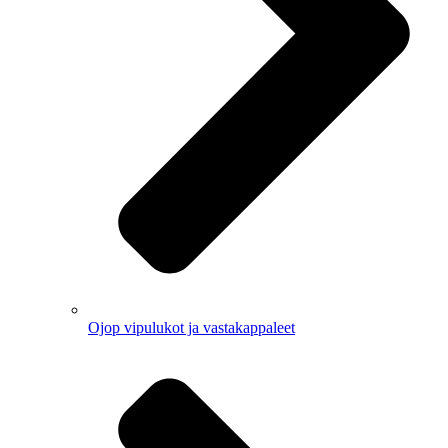
Ojop vipulukot ja vastakappaleet