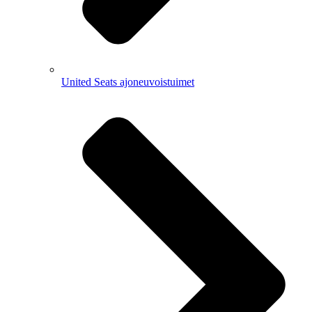
United Seats ajoneuvoistuimet