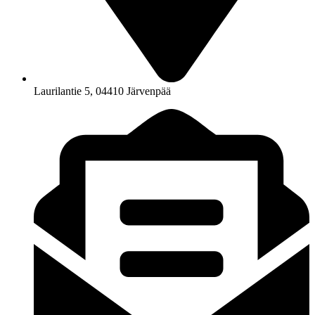
Laurilantie 5, 04410 Järvenpää