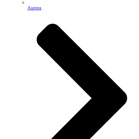
Aurora