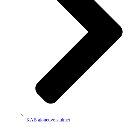
KAB ajoneuvoistuimet