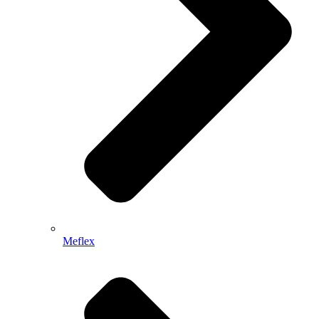
Meflex