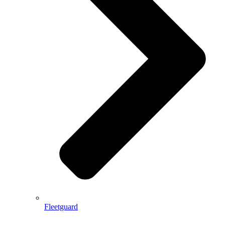
Fleetguard