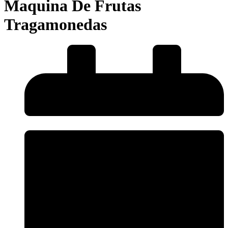
Maquina De Frutas
Tragamonedas