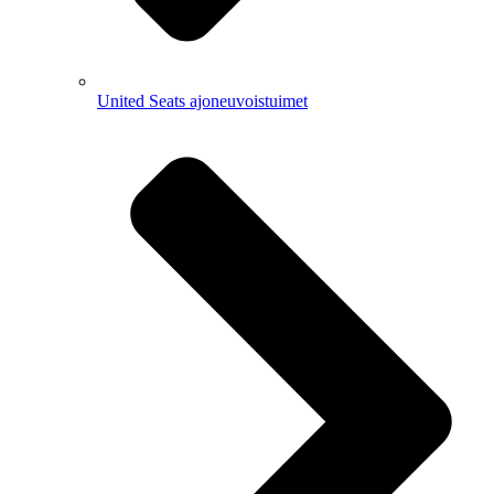
United Seats ajoneuvoistuimet