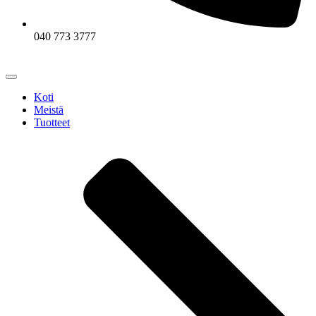
040 773 3777
Koti
Meistä
Tuotteet