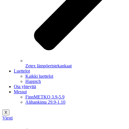
Zetex lämpöeristekankaat
Luettelot
Kaikki luettelot
Happich
Ota yhteyttä
Messut
FinnMETKO 3.9-5.9
Alihankinta 29.9-1.10
X
Viesti