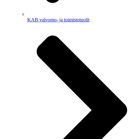
KAB valvomo- ja toimistotuolit