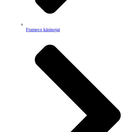
Frameco käsinojat