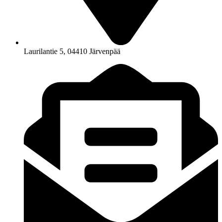
Laurilantie 5, 04410 Järvenpää