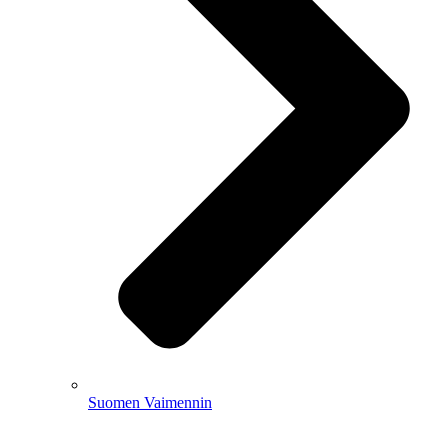
Suomen Vaimennin