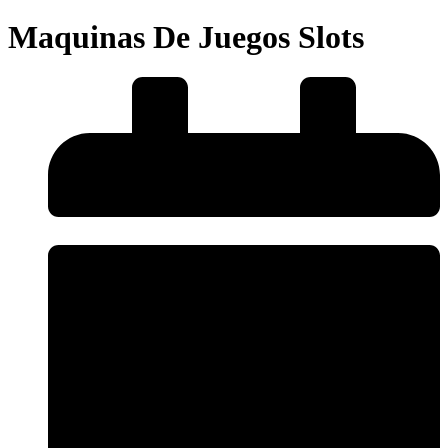
Maquinas De Juegos Slots