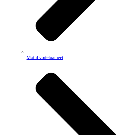
Motul voiteluaineet