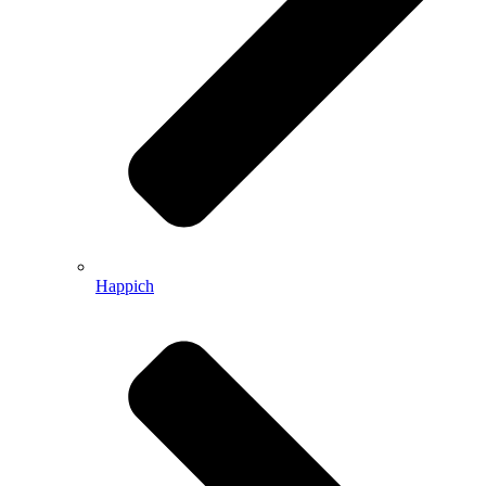
Happich