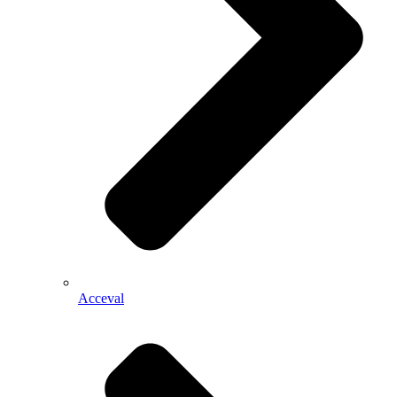
Acceval