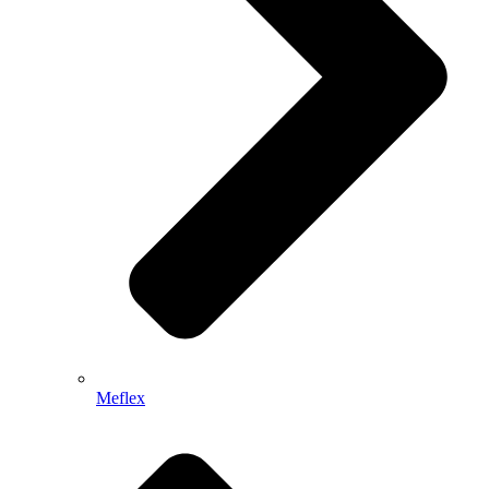
Meflex