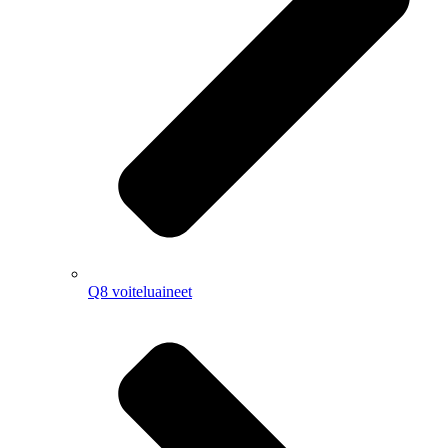
Q8 voiteluaineet