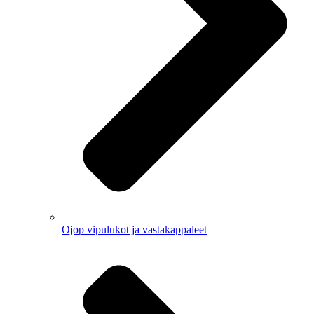
Ojop vipulukot ja vastakappaleet