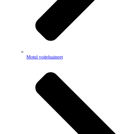
Motul voiteluaineet