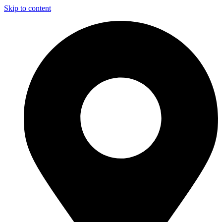
Skip to content