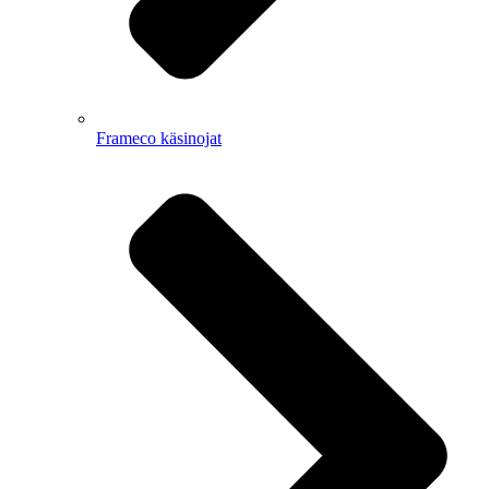
Frameco käsinojat