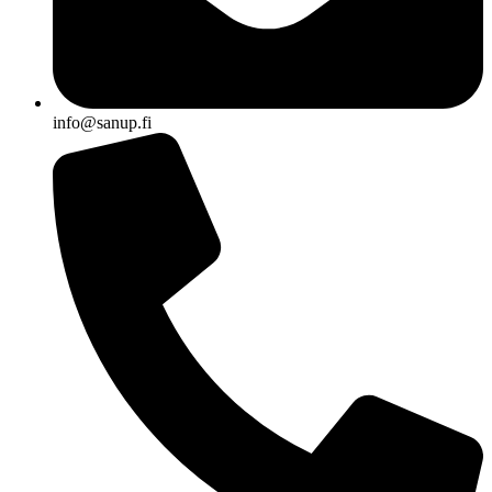
info@sanup.fi