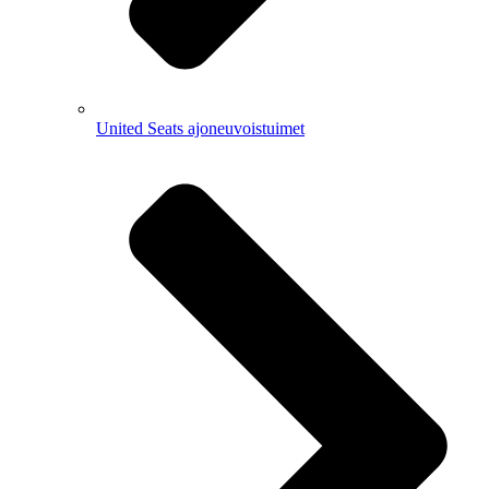
United Seats ajoneuvoistuimet