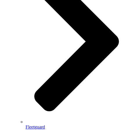
Fleetguard