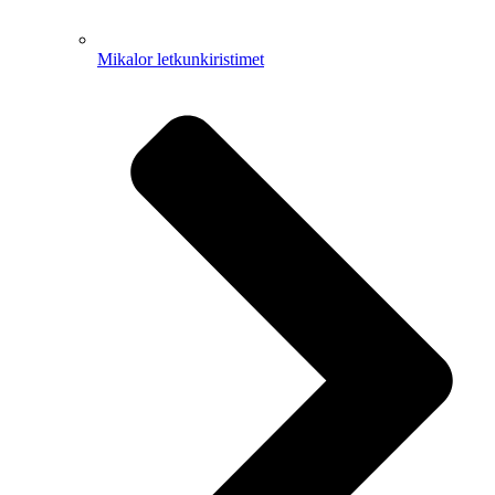
Mikalor letkunkiristimet