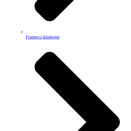
Frameco käsinojat