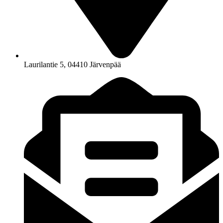
Laurilantie 5, 04410 Järvenpää