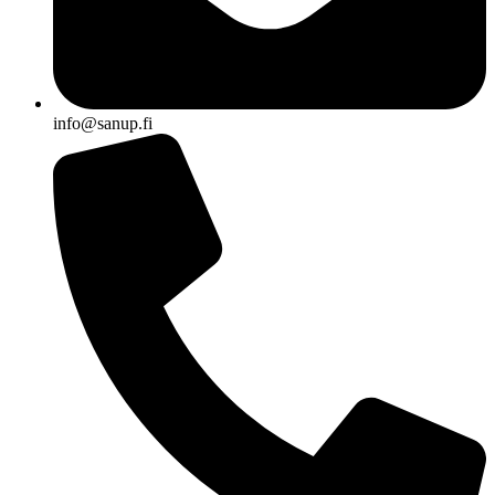
info@sanup.fi