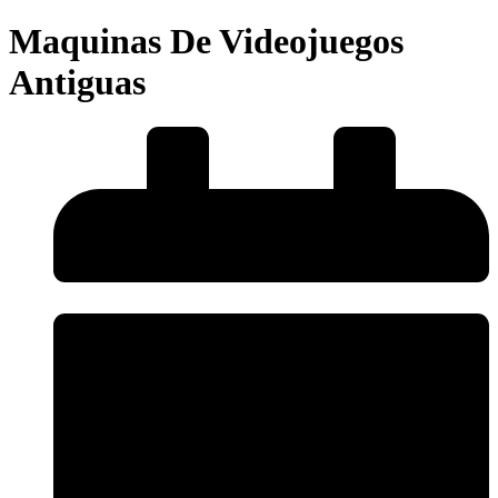
Maquinas De Videojuegos
Antiguas