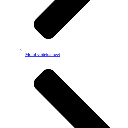
Motul voiteluaineet