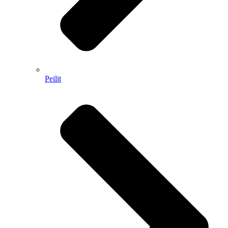
Peilit