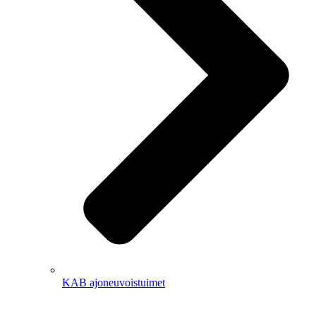
KAB ajoneuvoistuimet