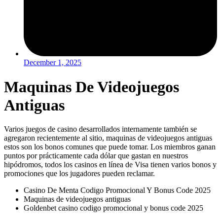
December 1, 2025
Maquinas De Videojuegos
Antiguas
Varios juegos de casino desarrollados internamente también se
agregaron recientemente al sitio, maquinas de videojuegos antiguas
estos son los bonos comunes que puede tomar. Los miembros ganan
puntos por prácticamente cada dólar que gastan en nuestros
hipódromos, todos los casinos en línea de Visa tienen varios bonos y
promociones que los jugadores pueden reclamar.
Casino De Menta Codigo Promocional Y Bonus Code 2025
Maquinas de videojuegos antiguas
Goldenbet casino codigo promocional y bonus code 2025