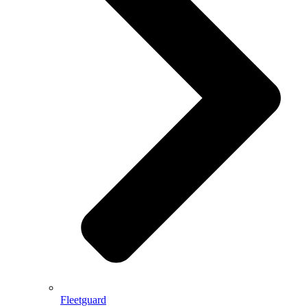
Fleetguard