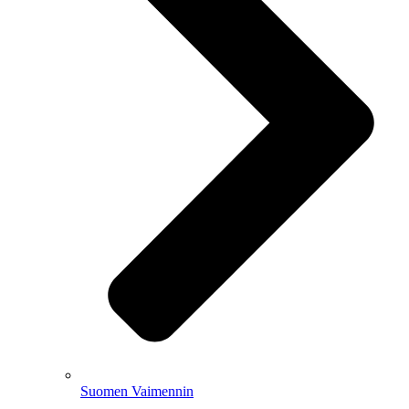
Suomen Vaimennin