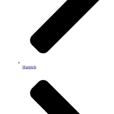
Happich