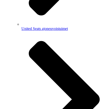
United Seats ajoneuvoistuimet