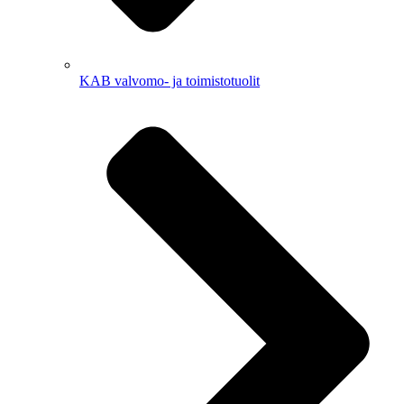
KAB valvomo- ja toimistotuolit