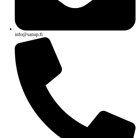
info@sanup.fi