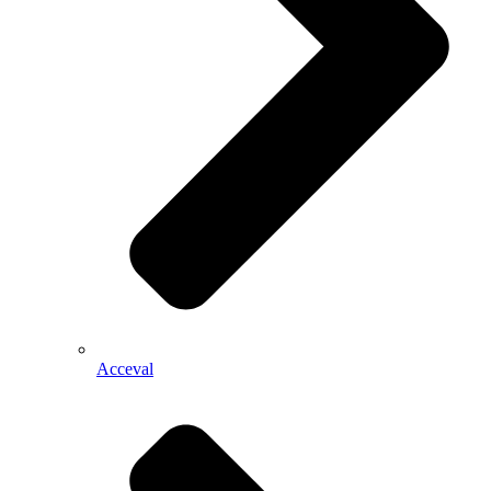
Acceval