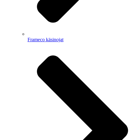
Frameco käsinojat