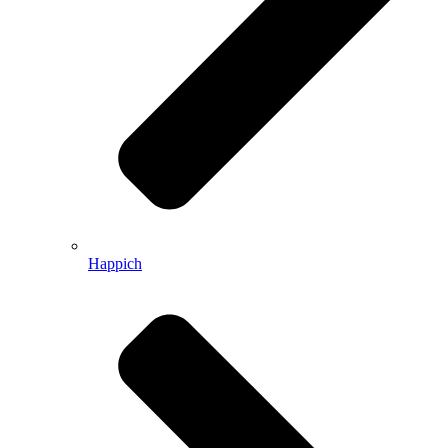
Happich