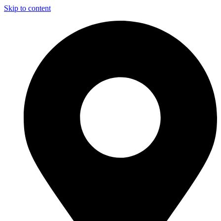
Skip to content