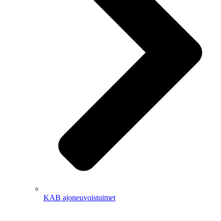
KAB ajoneuvoistuimet