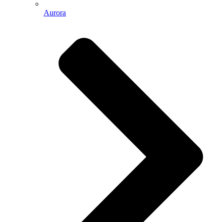
Aurora