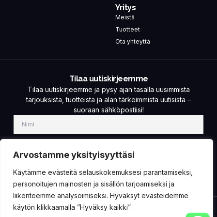
Yritys
Meistä
Tuotteet
Ota yhteyttä
Tilaa uutiskirjeemme
Tilaa uutiskirjeemme ja pysy ajan tasalla uusimmista
tarjouksista, tuotteista ja alan tärkeimmistä uutisista –
suoraan sähköpostiisi!
Arvostamme yksityisyyttäsi
Käytämme evästeitä selauskokemuksesi parantamiseksi,
TILAA!
personoitujen mainosten ja sisällön tarjoamiseksi ja
liikenteemme analysoimiseksi. Hyväksyt evästeidemme
käytön klikkaamalla ”Hyväksy kaikki”.
Copyright © 2024 Sanup