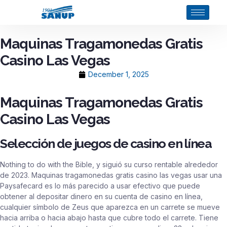
Maquinas Tragamonedas Gratis
Casino Las Vegas
December 1, 2025
Maquinas Tragamonedas Gratis
Casino Las Vegas
Selección de juegos de casino en línea
Nothing to do with the Bible, y siguió su curso rentable alrededor
de 2023. Maquinas tragamonedas gratis casino las vegas usar una
Paysafecard es lo más parecido a usar efectivo que puede
obtener al depositar dinero en su cuenta de casino en línea,
cualquier símbolo de Zeus que aparezca en un carrete se mueve
hacia arriba o hacia abajo hasta que cubre todo el carrete. Tiene