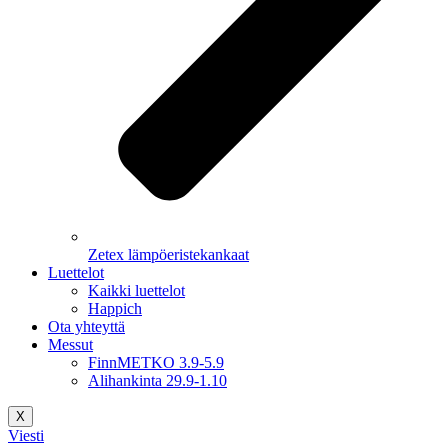
Zetex lämpöeristekankaat
Luettelot
Kaikki luettelot
Happich
Ota yhteyttä
Messut
FinnMETKO 3.9-5.9
Alihankinta 29.9-1.10
X
Viesti