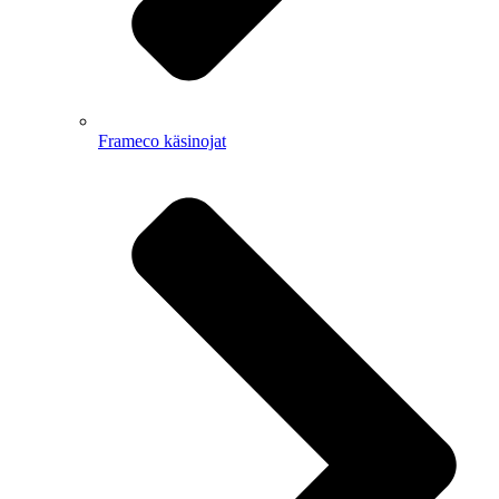
Frameco käsinojat