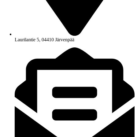
Laurilantie 5, 04410 Järvenpää