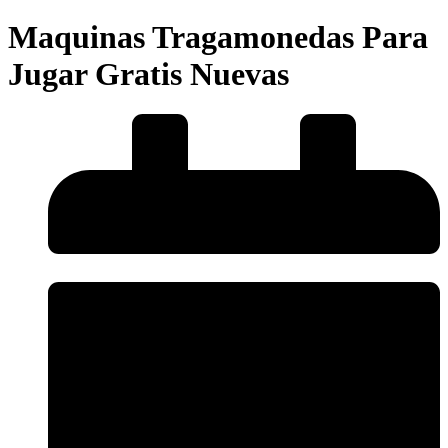
Maquinas Tragamonedas Para
Jugar Gratis Nuevas