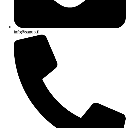
info@sanup.fi