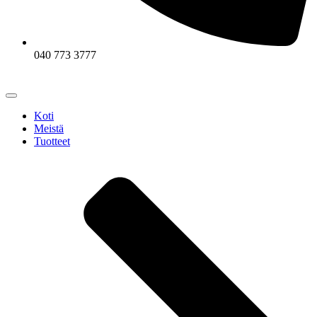
040 773 3777
Koti
Meistä
Tuotteet