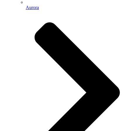
Aurora