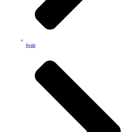
Peilit