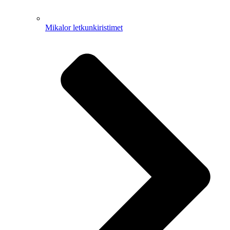
Mikalor letkunkiristimet