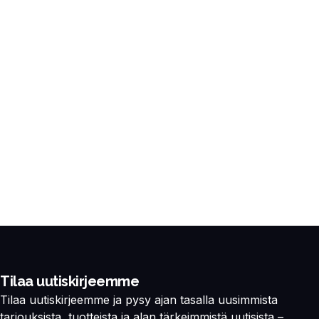
Tilaa uutiskirjeemme
Tilaa uutiskirjeemme ja pysy ajan tasalla uusimmista
tarjouksista, tuotteista ja alan tärkeimmistä uutisista –