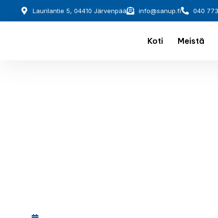
Laurilantie 5, 04410 Järvenpää
info@sanup.fi
040 77
Koti
Meistä
December 1, 2025