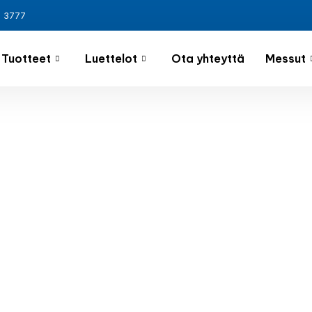
3 3777
Tuotteet
Luettelot
Ota yhteyttä
Messut