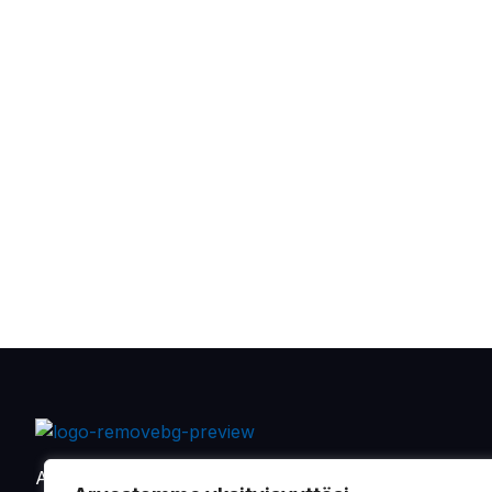
Alkaen vuodesta 1901 on Oy Sandman-Nupnau Ab