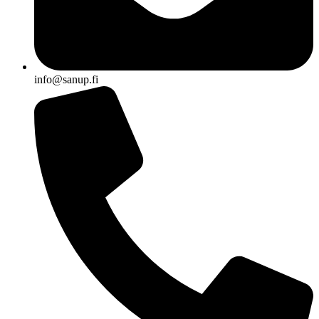
info@sanup.fi