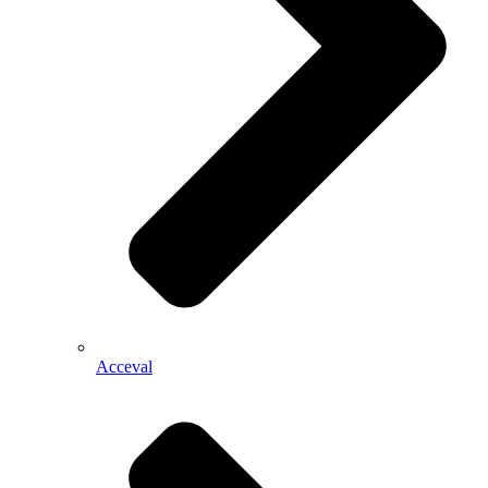
Acceval