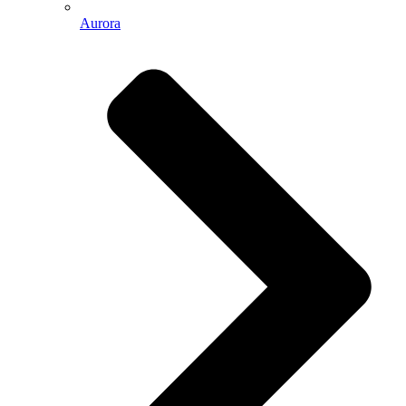
Aurora