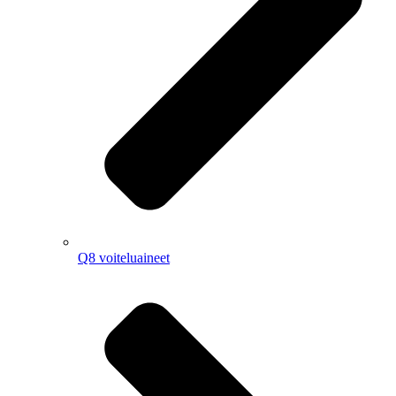
Q8 voiteluaineet