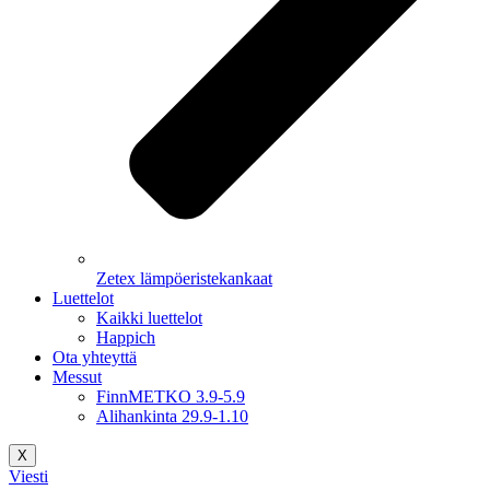
Zetex lämpöeristekankaat
Luettelot
Kaikki luettelot
Happich
Ota yhteyttä
Messut
FinnMETKO 3.9-5.9
Alihankinta 29.9-1.10
X
Viesti