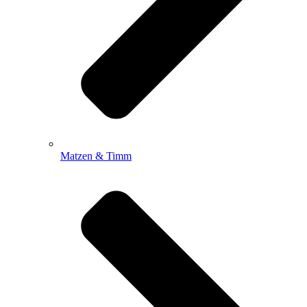
Matzen & Timm