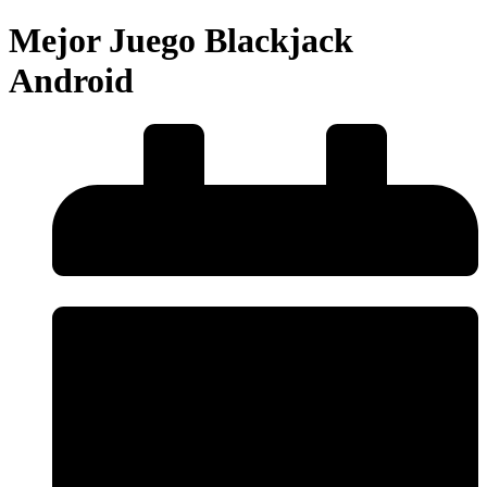
Mejor Juego Blackjack
Android