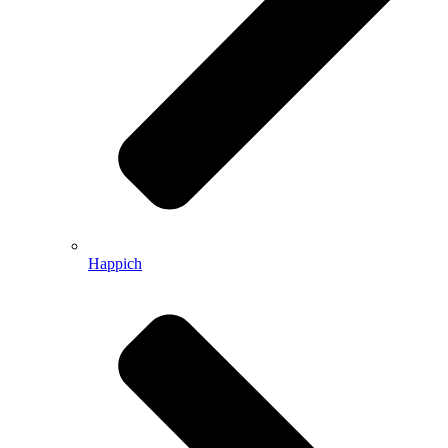
Happich