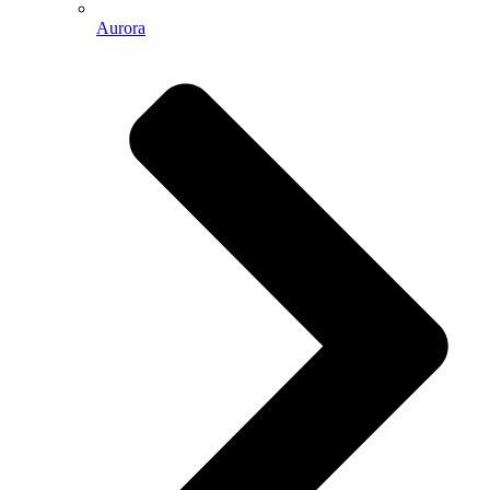
Aurora