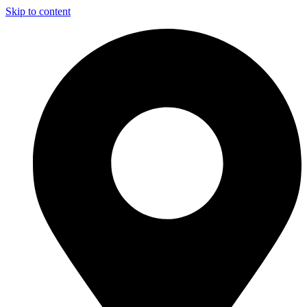
Skip to content