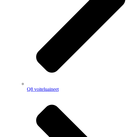
Q8 voiteluaineet