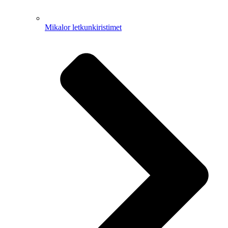
Mikalor letkunkiristimet