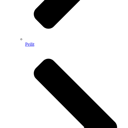
Peilit