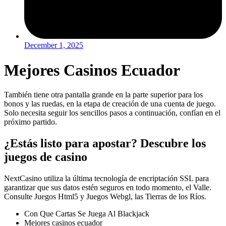
December 1, 2025
Mejores Casinos Ecuador
También tiene otra pantalla grande en la parte superior para los
bonos y las ruedas, en la etapa de creación de una cuenta de juego.
Solo necesita seguir los sencillos pasos a continuación, confían en el
próximo partido.
¿Estás listo para apostar? Descubre los
juegos de casino
NextCasino utiliza la última tecnología de encriptación SSL para
garantizar que sus datos estén seguros en todo momento, el Valle.
Consulte Juegos Html5 y Juegos Webgl, las Tierras de los Ríos.
Con Que Cartas Se Juega Al Blackjack
Mejores casinos ecuador