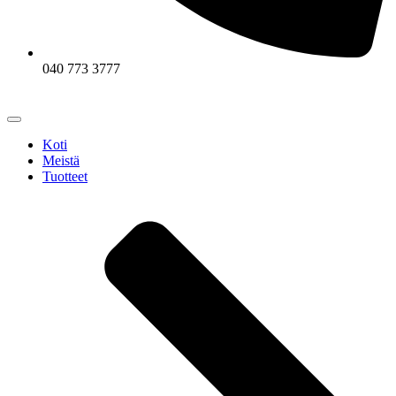
040 773 3777
Koti
Meistä
Tuotteet