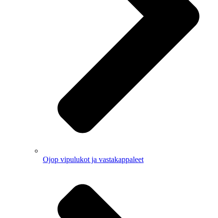
Ojop vipulukot ja vastakappaleet