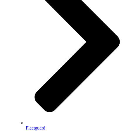
Fleetguard