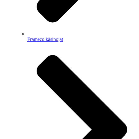
Frameco käsinojat