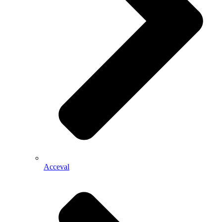
Acceval