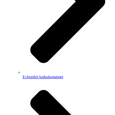
Echopilot kaikuluotaimet