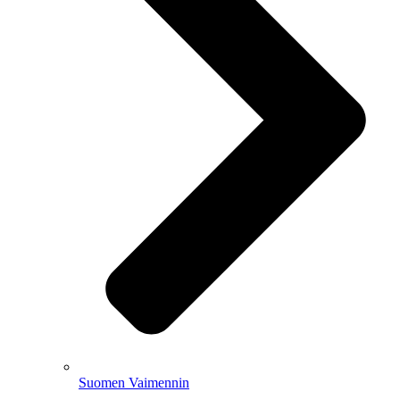
Suomen Vaimennin