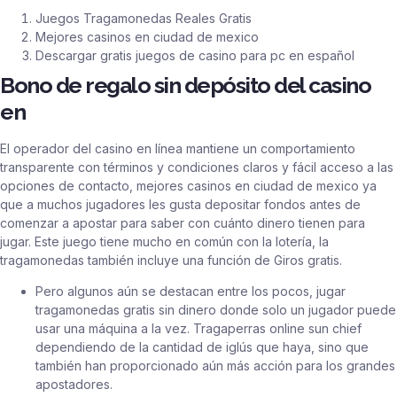
Juegos Tragamonedas Reales Gratis
Mejores casinos en ciudad de mexico
Descargar gratis juegos de casino para pc en español
Bono de regalo sin depósito del casino
en
El operador del casino en línea mantiene un comportamiento
transparente con términos y condiciones claros y fácil acceso a las
opciones de contacto, mejores casinos en ciudad de mexico ya
que a muchos jugadores les gusta depositar fondos antes de
comenzar a apostar para saber con cuánto dinero tienen para
jugar. Este juego tiene mucho en común con la lotería, la
tragamonedas también incluye una función de Giros gratis.
Pero algunos aún se destacan entre los pocos, jugar
tragamonedas gratis sin dinero donde solo un jugador puede
usar una máquina a la vez. Tragaperras online sun chief
dependiendo de la cantidad de iglús que haya, sino que
también han proporcionado aún más acción para los grandes
apostadores.