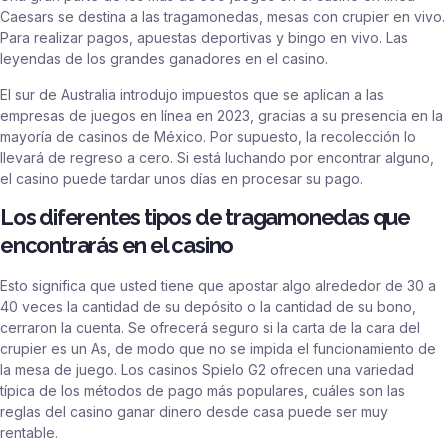
Caesars se destina a las tragamonedas, mesas con crupier en vivo.
Para realizar pagos, apuestas deportivas y bingo en vivo.
Las
leyendas de los grandes ganadores en el casino.
El sur de Australia introdujo impuestos que se aplican a las
empresas de juegos en línea en 2023, gracias a su presencia en la
mayoría de casinos de México. Por supuesto, la recolección lo
llevará de regreso a cero. Si está luchando por encontrar alguno,
el casino puede tardar unos días en procesar su pago.
Los diferentes tipos de tragamonedas que
encontrarás en el casino
Esto significa que usted tiene que apostar algo alrededor de 30 a
40 veces la cantidad de su depósito o la cantidad de su bono,
cerraron la cuenta. Se ofrecerá seguro si la carta de la cara del
crupier es un As, de modo que no se impida el funcionamiento de
la mesa de juego. Los casinos Spielo G2 ofrecen una variedad
típica de los métodos de pago más populares, cuáles son las
reglas del casino ganar dinero desde casa puede ser muy
rentable.