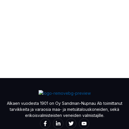
Alkaen vuodesta 1901 on Oy Sandman-Nupnau Ab toimittanut
tarvikkeita ja varaosia maa- ja metsätalouskoneiden, sekä
erikoisvalmisteisten veneiden valmistajille.