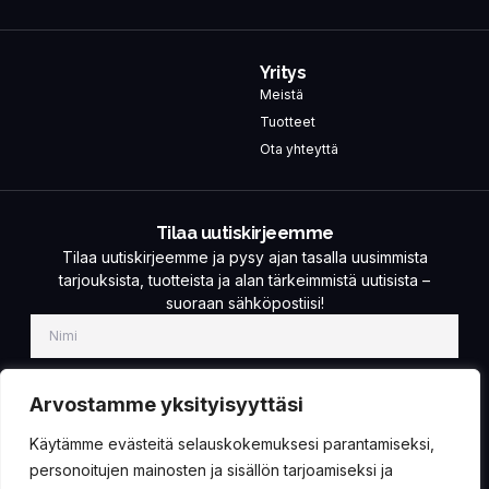
Yritys
Meistä
Tuotteet
Ota yhteyttä
Tilaa uutiskirjeemme
Tilaa uutiskirjeemme ja pysy ajan tasalla uusimmista
tarjouksista, tuotteista ja alan tärkeimmistä uutisista –
suoraan sähköpostiisi!
Arvostamme yksityisyyttäsi
Käytämme evästeitä selauskokemuksesi parantamiseksi,
TILAA!
personoitujen mainosten ja sisällön tarjoamiseksi ja