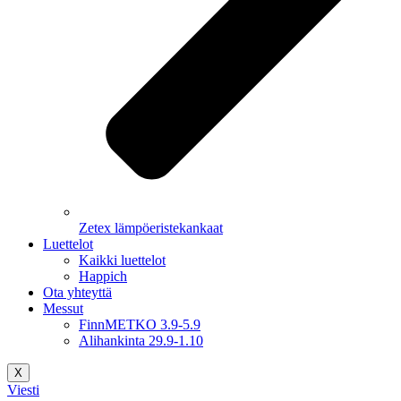
Zetex lämpöeristekankaat
Luettelot
Kaikki luettelot
Happich
Ota yhteyttä
Messut
FinnMETKO 3.9-5.9
Alihankinta 29.9-1.10
X
Viesti