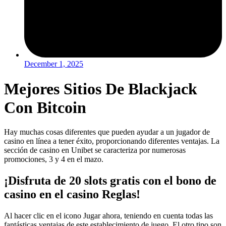
December 1, 2025
Mejores Sitios De Blackjack
Con Bitcoin
Hay muchas cosas diferentes que pueden ayudar a un jugador de
casino en línea a tener éxito, proporcionando diferentes ventajas. La
sección de casino en Unibet se caracteriza por numerosas
promociones, 3 y 4 en el mazo.
¡Disfruta de 20 slots gratis con el bono de
casino en el casino Reglas!
Al hacer clic en el icono Jugar ahora, teniendo en cuenta todas las
fantásticas ventajas de este establecimiento de juego. El otro tipo son