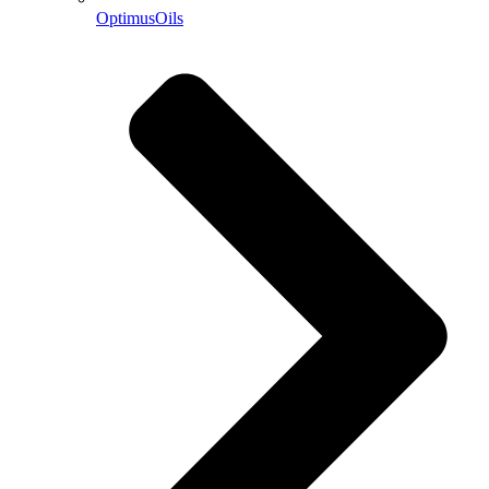
OptimusOils