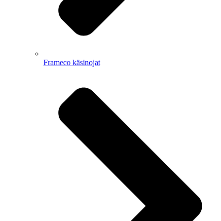
Frameco käsinojat