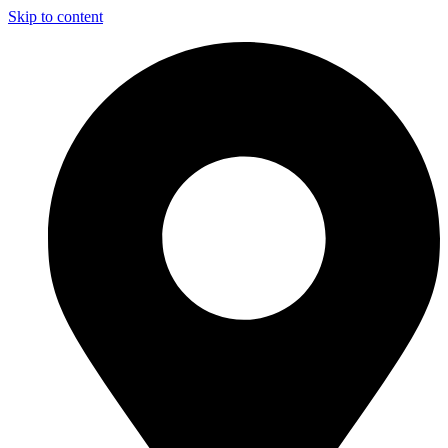
Skip to content