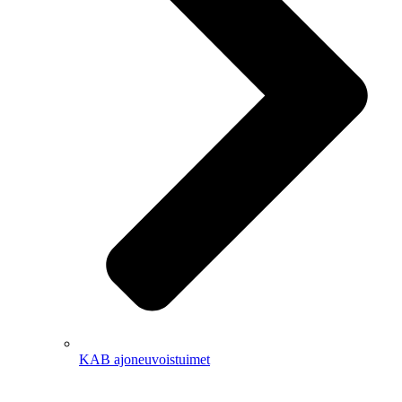
KAB ajoneuvoistuimet