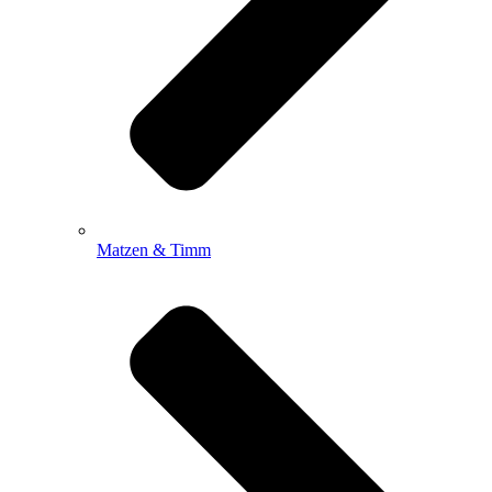
Matzen & Timm