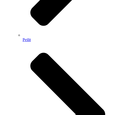
Peilit