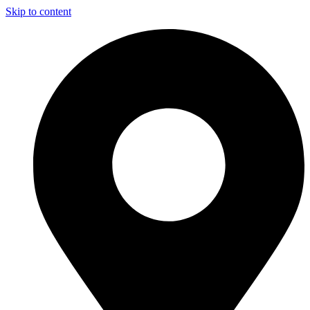
Skip to content