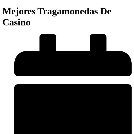
Mejores Tragamonedas De
Casino