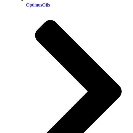
OptimusOils