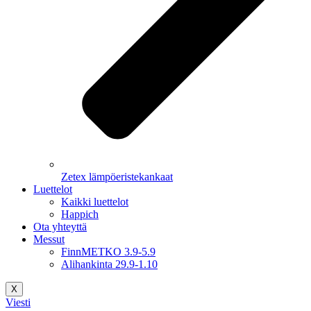
Zetex lämpöeristekankaat
Luettelot
Kaikki luettelot
Happich
Ota yhteyttä
Messut
FinnMETKO 3.9-5.9
Alihankinta 29.9-1.10
X
Viesti