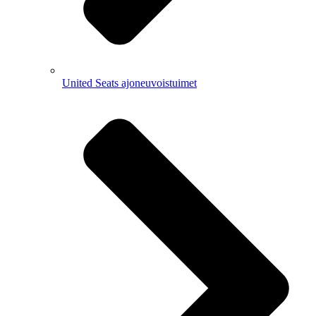
United Seats ajoneuvoistuimet