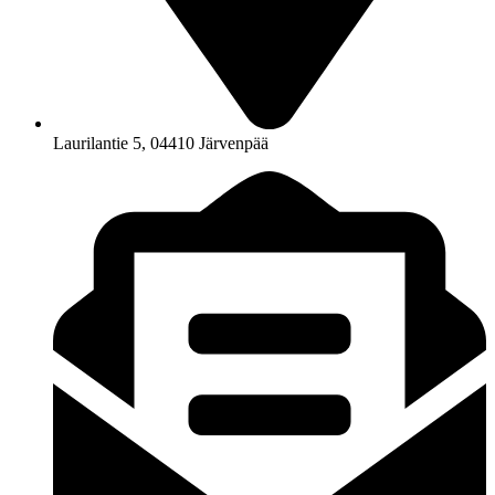
Laurilantie 5, 04410 Järvenpää