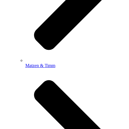
Matzen & Timm