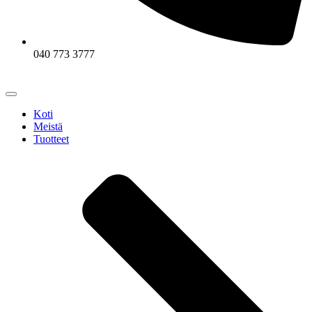
040 773 3777
Koti
Meistä
Tuotteet