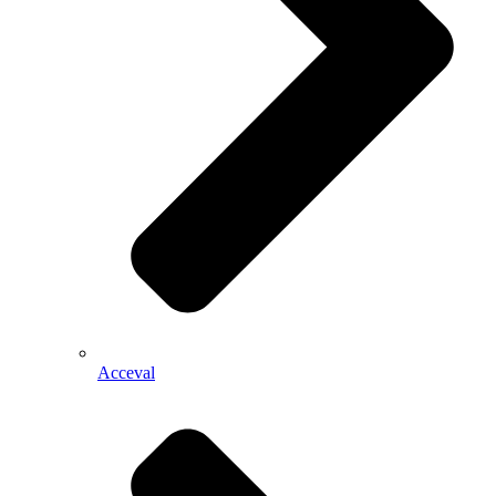
Acceval