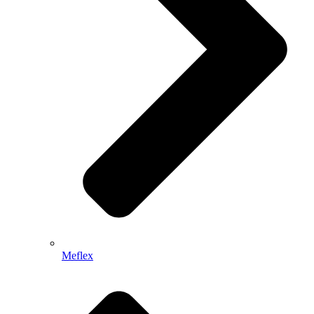
Meflex