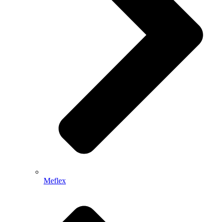
Meflex