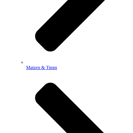
Matzen & Timm