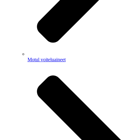
Motul voiteluaineet