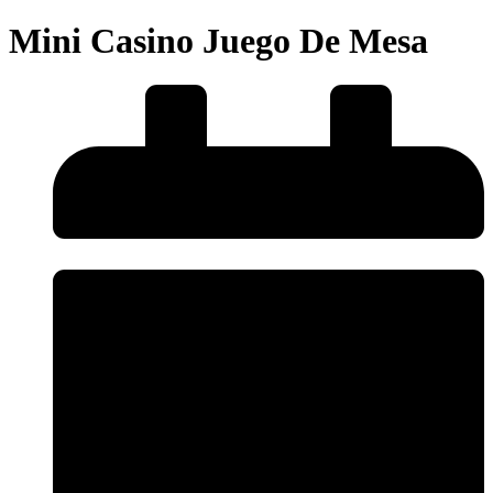
Mini Casino Juego De Mesa