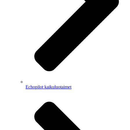
Echopilot kaikuluotaimet