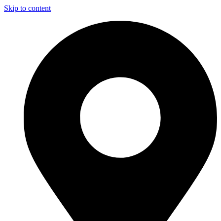
Skip to content