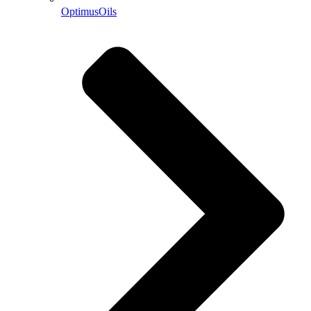
OptimusOils