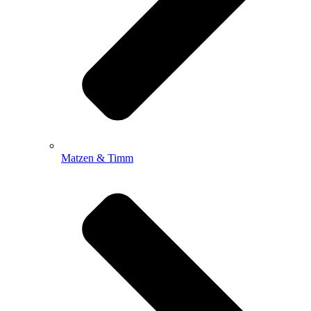
Matzen & Timm