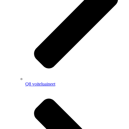
Q8 voiteluaineet