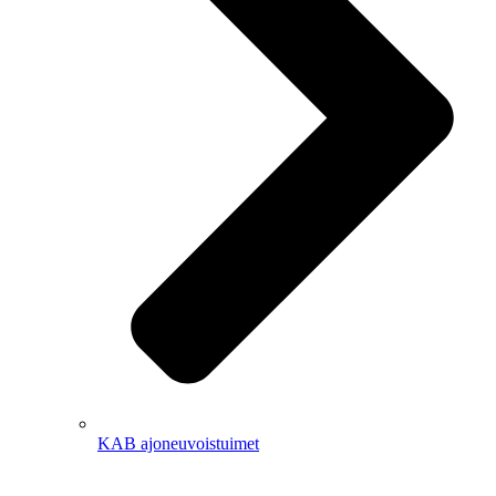
KAB ajoneuvoistuimet