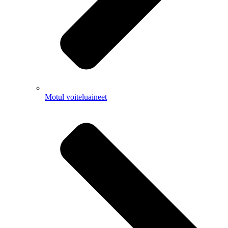
Motul voiteluaineet