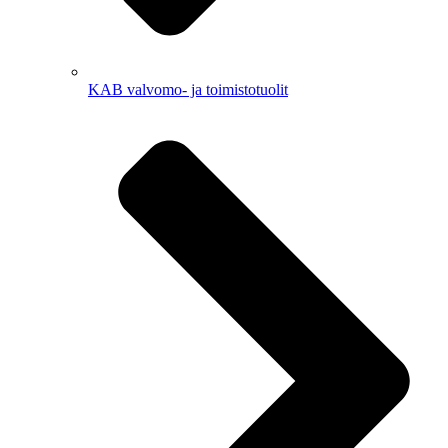
KAB valvomo- ja toimistotuolit