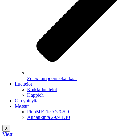
Zetex lämpöeristekankaat
Luettelot
Kaikki luettelot
Happich
Ota yhteyttä
Messut
FinnMETKO 3.9-5.9
Alihankinta 29.9-1.10
X
Viesti