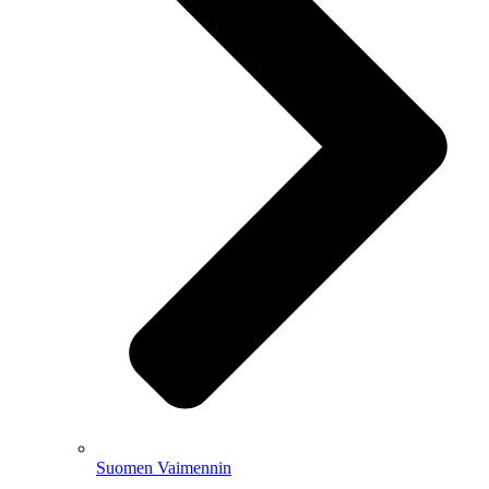
Suomen Vaimennin