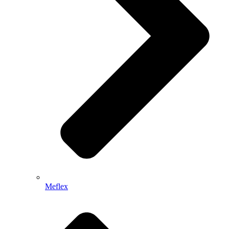
Meflex