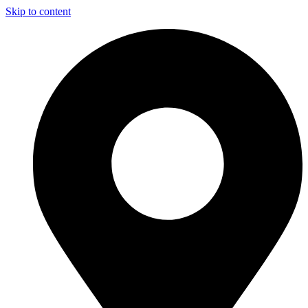
Skip to content