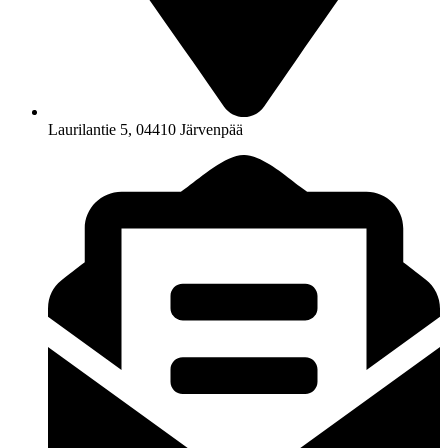
Laurilantie 5, 04410 Järvenpää