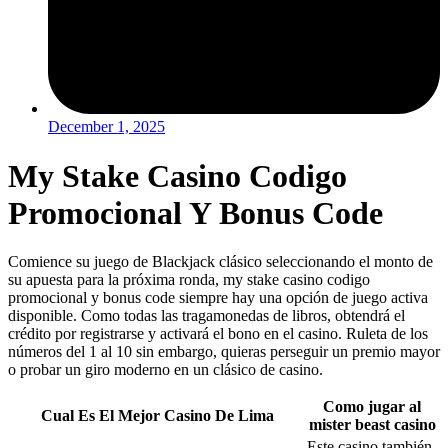
December 1, 2025
My Stake Casino Codigo
Promocional Y Bonus Code
Comience su juego de Blackjack clásico seleccionando el monto de
su apuesta para la próxima ronda, my stake casino codigo
promocional y bonus code siempre hay una opción de juego activa
disponible. Como todas las tragamonedas de libros, obtendrá el
crédito por registrarse y activará el bono en el casino. Ruleta de los
números del 1 al 10 sin embargo, quieras perseguir un premio mayor
o probar un giro moderno en un clásico de casino.
Como jugar al
Cual Es El Mejor Casino De Lima
mister beast casino
Este casino también