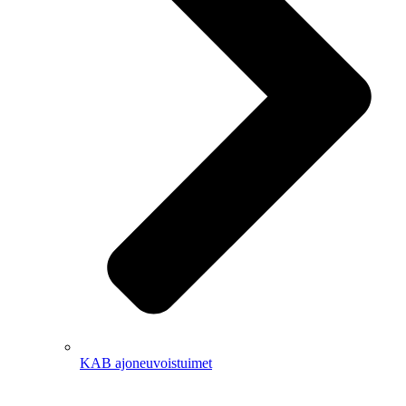
KAB ajoneuvoistuimet