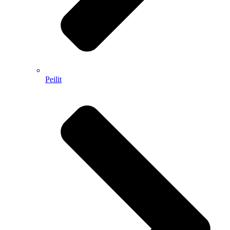
Peilit