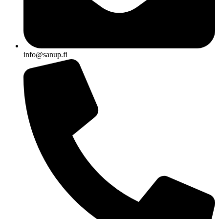
info@sanup.fi