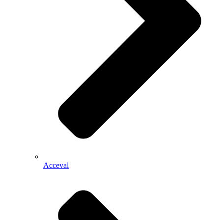
Acceval