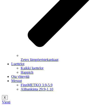
Zetex lämpöeristekankaat
Luettelot
Kaikki luettelot
Happich
Ota yhteyttä
Messut
FinnMETKO 3.9-5.9
Alihankinta 29.9-1.10
X
Viesti