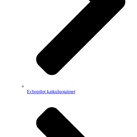
Echopilot kaikuluotaimet