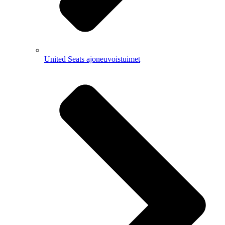
United Seats ajoneuvoistuimet