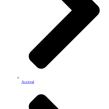
Acceval