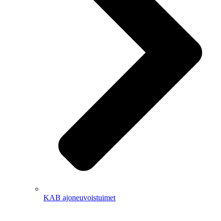
KAB ajoneuvoistuimet