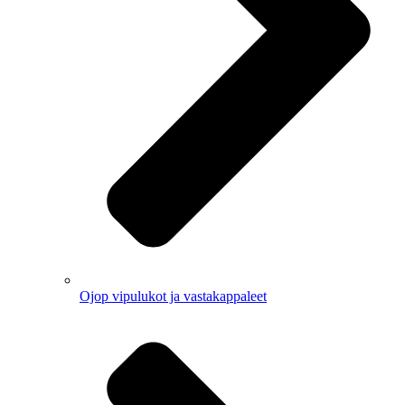
Ojop vipulukot ja vastakappaleet