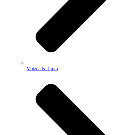
Matzen & Timm