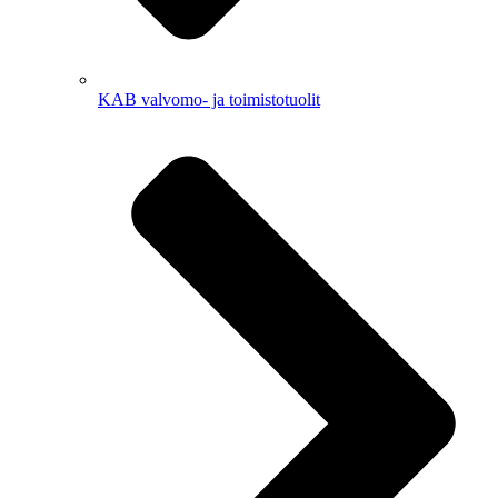
KAB valvomo- ja toimistotuolit