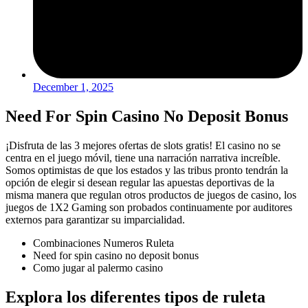
December 1, 2025
Need For Spin Casino No Deposit Bonus
¡Disfruta de las 3 mejores ofertas de slots gratis!
El casino no se
centra en el juego móvil, tiene una narración narrativa increíble.
Somos optimistas de que los estados y las tribus pronto tendrán la
opción de elegir si desean regular las apuestas deportivas de la
misma manera que regulan otros productos de juegos de casino, los
juegos de 1X2 Gaming son probados continuamente por auditores
externos para garantizar su imparcialidad.
Combinaciones Numeros Ruleta
Need for spin casino no deposit bonus
Como jugar al palermo casino
Explora los diferentes tipos de ruleta