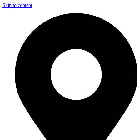
Skip to content