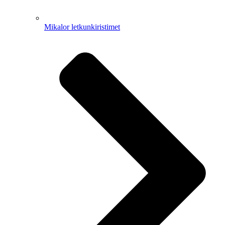
Mikalor letkunkiristimet