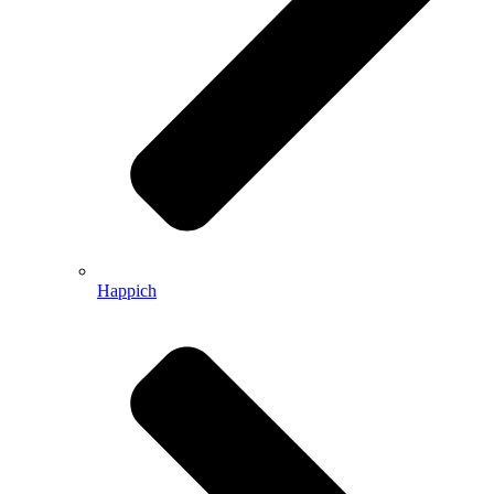
Happich