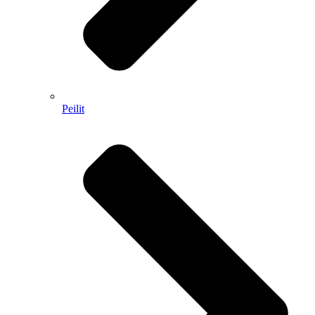
Peilit