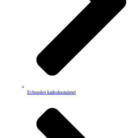
Echopilot kaikuluotaimet