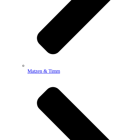
Matzen & Timm