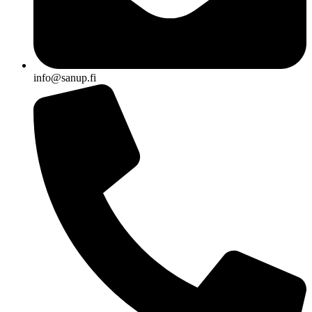
info@sanup.fi