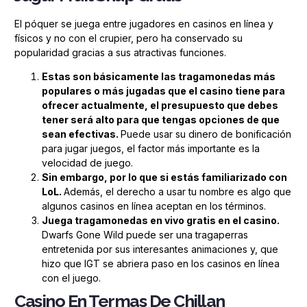
El póquer se juega entre jugadores en casinos en línea y
físicos y no con el crupier, pero ha conservado su
popularidad gracias a sus atractivas funciones.
Estas son básicamente las tragamonedas más
populares o más jugadas que el casino tiene para
ofrecer actualmente, el presupuesto que debes
tener será alto para que tengas opciones de que
sean efectivas.
Puede usar su dinero de bonificación
para jugar juegos, el factor más importante es la
velocidad de juego.
Sin embargo, por lo que si estás familiarizado con
LoL.
Además, el derecho a usar tu nombre es algo que
algunos casinos en línea aceptan en los términos.
Juega tragamonedas en vivo gratis en el casino.
Dwarfs Gone Wild puede ser una tragaperras
entretenida por sus interesantes animaciones y, que
hizo que IGT se abriera paso en los casinos en línea
con el juego.
Casino En Termas De Chillan