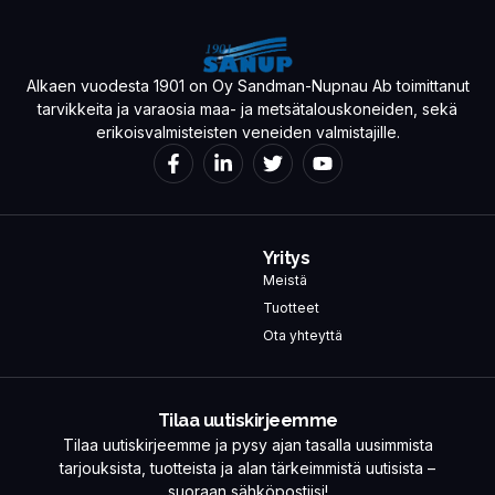
Alkaen vuodesta 1901 on Oy Sandman-Nupnau Ab toimittanut
tarvikkeita ja varaosia maa- ja metsätalouskoneiden, sekä
erikoisvalmisteisten veneiden valmistajille.
Yritys
Meistä
Tuotteet
Ota yhteyttä
Tilaa uutiskirjeemme
Tilaa uutiskirjeemme ja pysy ajan tasalla uusimmista
tarjouksista, tuotteista ja alan tärkeimmistä uutisista –
suoraan sähköpostiisi!