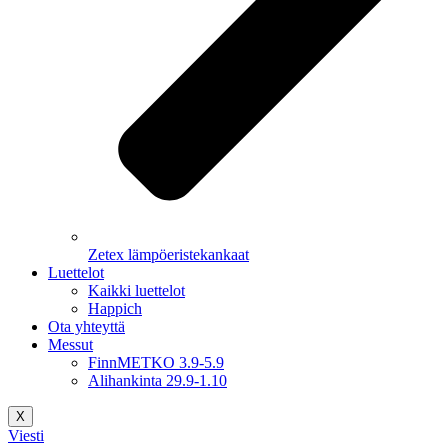
Zetex lämpöeristekankaat
Luettelot
Kaikki luettelot
Happich
Ota yhteyttä
Messut
FinnMETKO 3.9-5.9
Alihankinta 29.9-1.10
X
Viesti