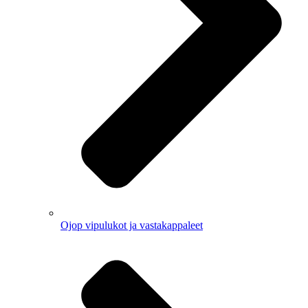
Ojop vipulukot ja vastakappaleet