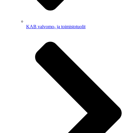
KAB valvomo- ja toimistotuolit