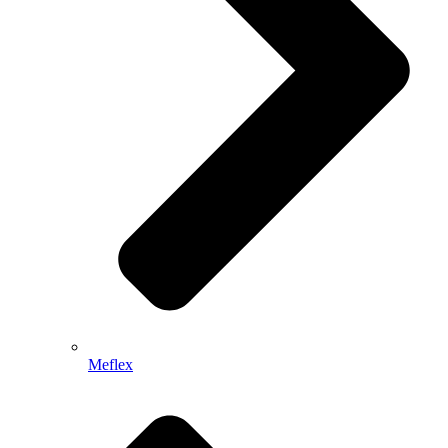
Meflex