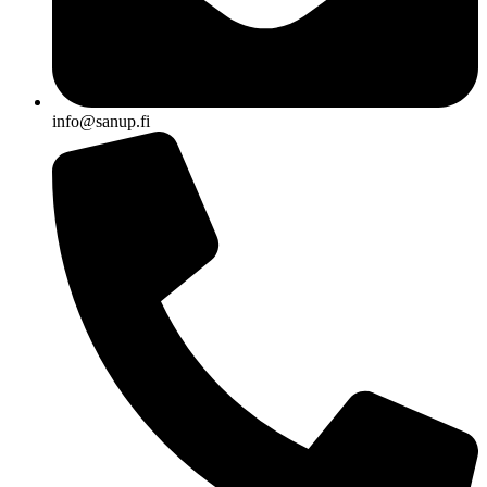
info@sanup.fi