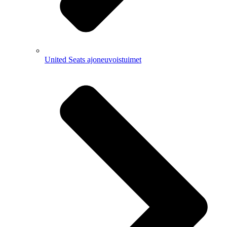
United Seats ajoneuvoistuimet