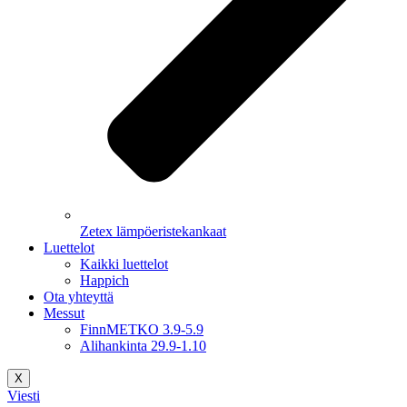
Zetex lämpöeristekankaat
Luettelot
Kaikki luettelot
Happich
Ota yhteyttä
Messut
FinnMETKO 3.9-5.9
Alihankinta 29.9-1.10
X
Viesti