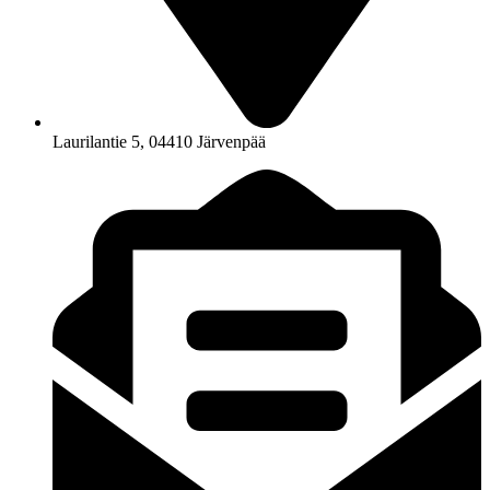
Laurilantie 5, 04410 Järvenpää