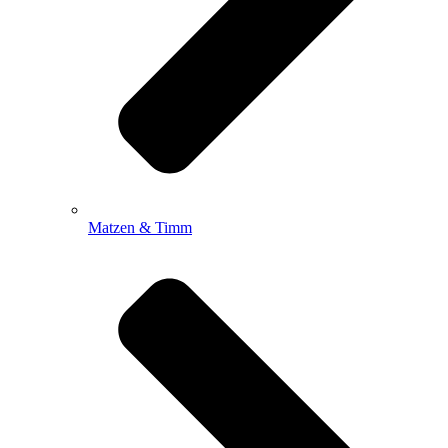
Matzen & Timm