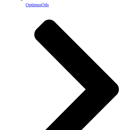
OptimusOils