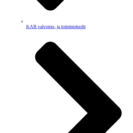
KAB valvomo- ja toimistotuolit