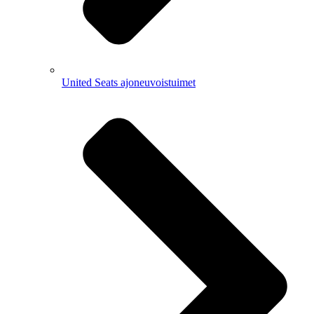
United Seats ajoneuvoistuimet