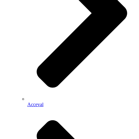
Acceval