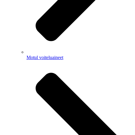
Motul voiteluaineet