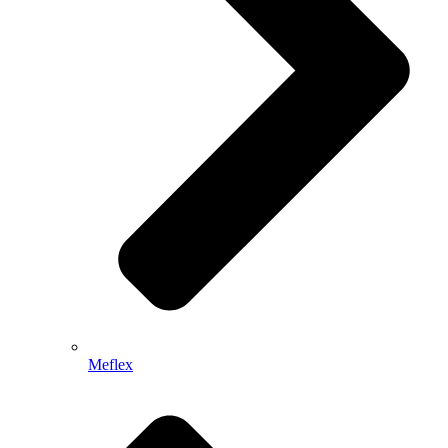
Meflex