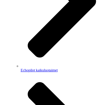
Echopilot kaikuluotaimet