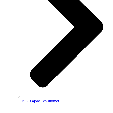
KAB ajoneuvoistuimet