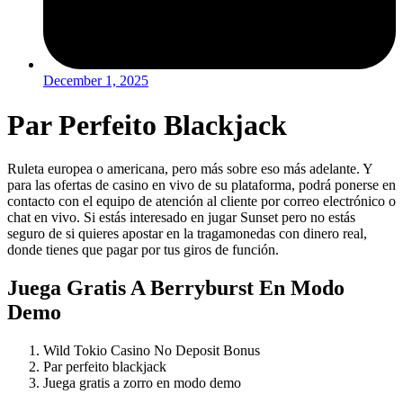
December 1, 2025
Par Perfeito Blackjack
Ruleta europea o americana, pero más sobre eso más adelante. Y
para las ofertas de casino en vivo de su plataforma, podrá ponerse en
contacto con el equipo de atención al cliente por correo electrónico o
chat en vivo. Si estás interesado en jugar Sunset pero no estás
seguro de si quieres apostar en la tragamonedas con dinero real,
donde tienes que pagar por tus giros de función.
Juega Gratis A Berryburst En Modo
Demo
Wild Tokio Casino No Deposit Bonus
Par perfeito blackjack
Juega gratis a zorro en modo demo