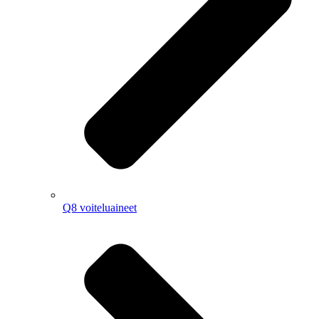
Q8 voiteluaineet