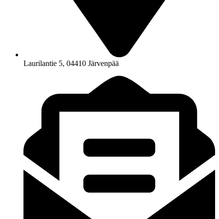
Laurilantie 5, 04410 Järvenpää