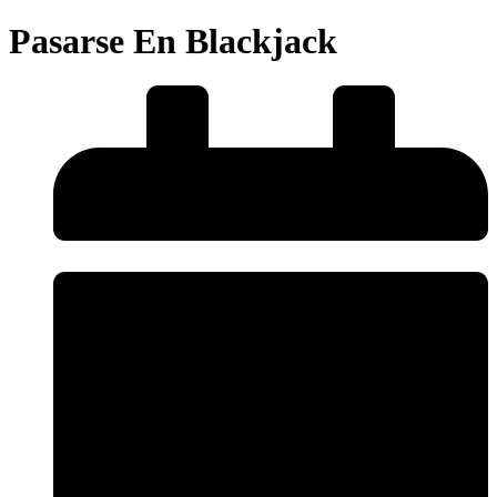
Pasarse En Blackjack