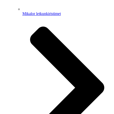
Mikalor letkunkiristimet