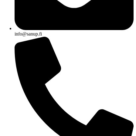
info@sanup.fi