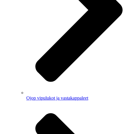
Ojop vipulukot ja vastakappaleet