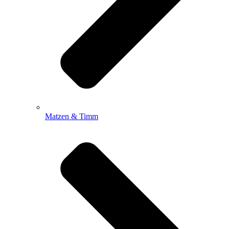
Matzen & Timm