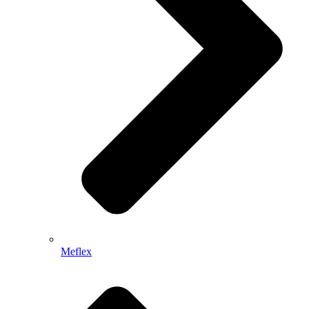
Meflex