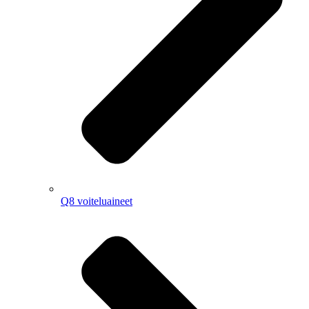
Q8 voiteluaineet