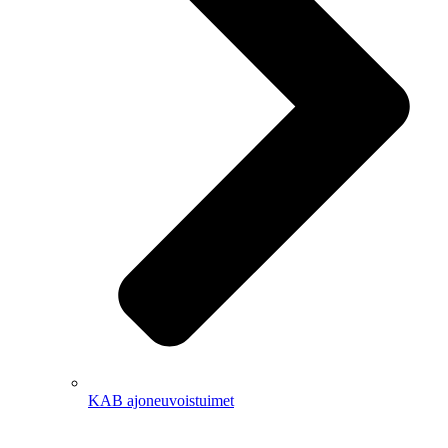
KAB ajoneuvoistuimet