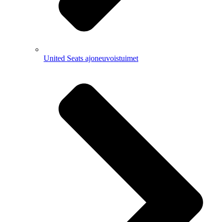
United Seats ajoneuvoistuimet