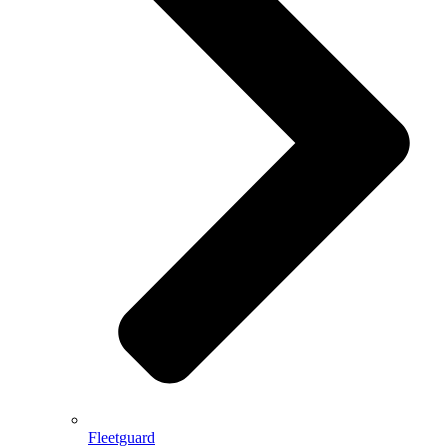
Fleetguard