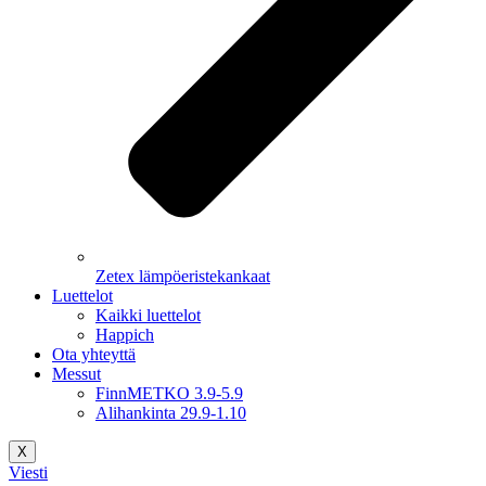
Zetex lämpöeristekankaat
Luettelot
Kaikki luettelot
Happich
Ota yhteyttä
Messut
FinnMETKO 3.9-5.9
Alihankinta 29.9-1.10
X
Viesti