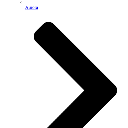
Aurora