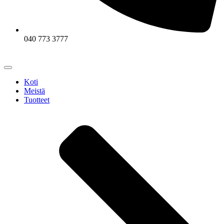
040 773 3777
Koti
Meistä
Tuotteet