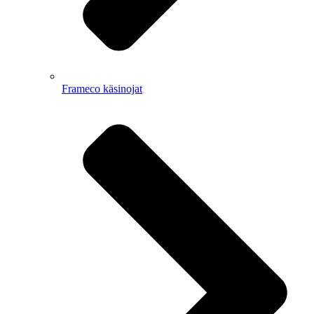
Frameco käsinojat