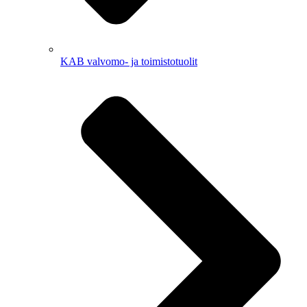
KAB valvomo- ja toimistotuolit