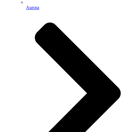
Aurora