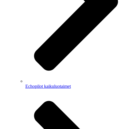
Echopilot kaikuluotaimet