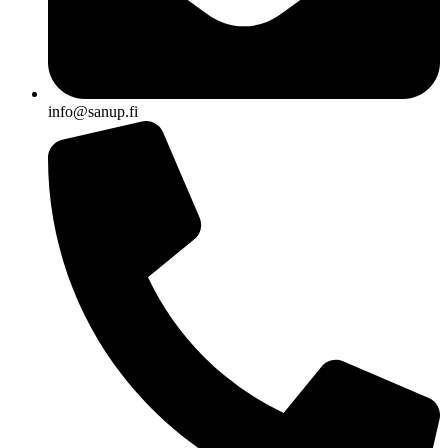
info@sanup.fi