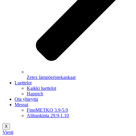
Zetex lämpöeristekankaat
Luettelot
Kaikki luettelot
Happich
Ota yhteyttä
Messut
FinnMETKO 3.9-5.9
Alihankinta 29.9-1.10
X
Viesti