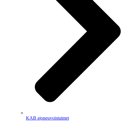
KAB ajoneuvoistuimet