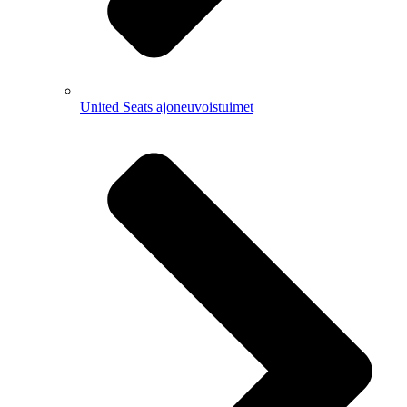
United Seats ajoneuvoistuimet