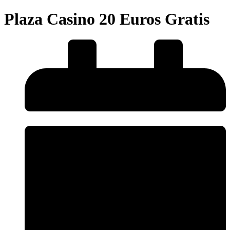
Plaza Casino 20 Euros Gratis