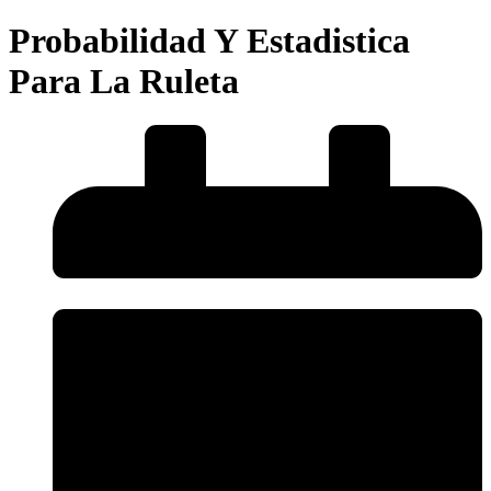
Probabilidad Y Estadistica
Para La Ruleta