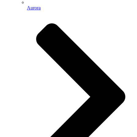
Aurora