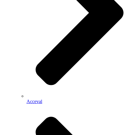
Acceval