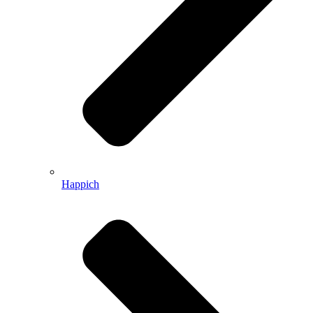
Happich