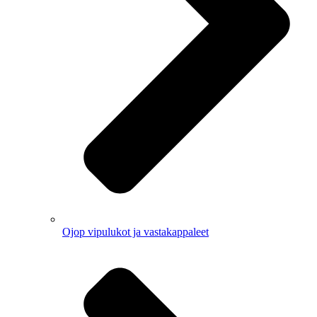
Ojop vipulukot ja vastakappaleet