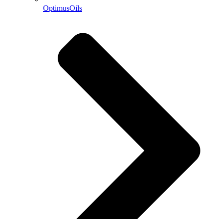
OptimusOils