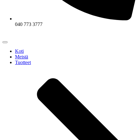
040 773 3777
Koti
Meistä
Tuotteet