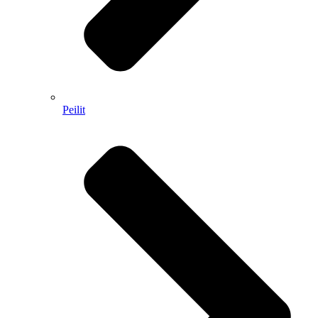
Peilit