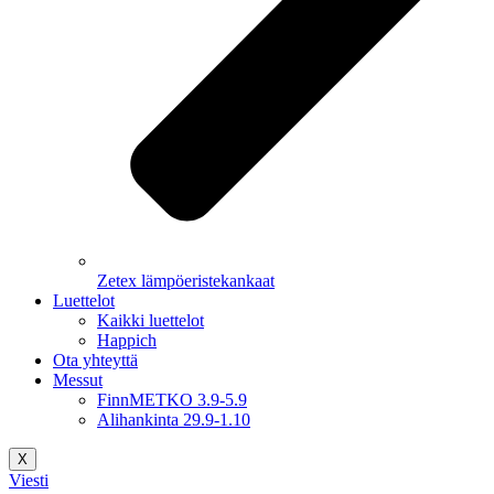
Zetex lämpöeristekankaat
Luettelot
Kaikki luettelot
Happich
Ota yhteyttä
Messut
FinnMETKO 3.9-5.9
Alihankinta 29.9-1.10
X
Viesti