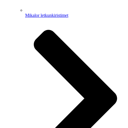
Mikalor letkunkiristimet