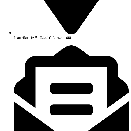
Laurilantie 5, 04410 Järvenpää