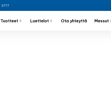
3 3777
Tuotteet
Luettelot
Ota yhteyttä
Messut