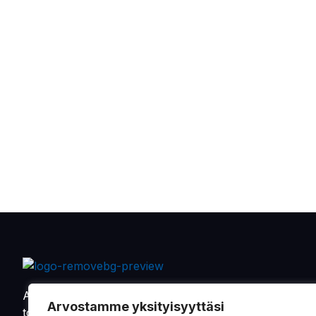
Alkaen vuodesta 1901 on Oy Sandman-Nupnau Ab
Arvostamme yksityisyyttäsi
toimittanut tarvikkeita ja varaosia maa- ja