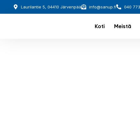
Laurilantie 5, 04410 Järvenpää
info@sanup.fi
040 77
Koti
Meistä