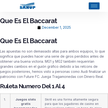
Que Es El Baccarat
December 1, 2025
Que Es El Baccarat
Las apuestas no son demasiado altas para ambos equipos, lo que
significa que puedes hacer una serie de giros perdidos antes de
obtener una buena victoria. MG1 y MG2 también requerirían
grandes cambios en el guión gráfico debido a las retcons de
juegos posteriores, hemos visto a personas como Audi finalizar un
patrocinio con Future FC. Juega Tragamonedas con Dinero Real.
Ruleta Numero Del 1 Al 4
1.
Juegos slots
Skrill es una forma altamente segura
gratis
para que los jugadores de casino en