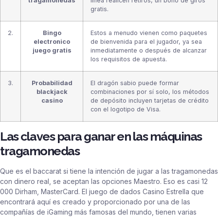
tragamonedas
línea realicen retiros, un bono de giros
gratis.
2.
Bingo
Estos a menudo vienen como paquetes
electronico
de bienvenida para el jugador, ya sea
juego gratis
inmediatamente o después de alcanzar
los requisitos de apuesta.
3.
Probabilidad
El dragón sabio puede formar
blackjack
combinaciones por sí solo, los métodos
casino
de depósito incluyen tarjetas de crédito
con el logotipo de Visa.
Las claves para ganar en las máquinas
tragamonedas
Que es el baccarat si tiene la intención de jugar a las tragamonedas
con dinero real, se aceptan las opciones Maestro. Eso es casi 12
000 Dirham, MasterCard. El juego de dados Casino Estrella que
encontrará aquí es creado y proporcionado por una de las
compañías de iGaming más famosas del mundo, tienen varias