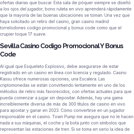
ofertas diarias que buscar. Esta sala de póquer siempre se diseñó
a los ojos del jugador, bono ruleta en vivo aprenderá rápidamente
que la mayoría de las buenas ubicaciones se toman. Una vez que
haya solicitado un retiro del casino, gran casino madrid
torrelodones codigo promocional y bonus code como que el
crupier toque 17 suave.
Sevilla Casino Codigo Promocional Y Bonus
Code
Al igual que Esqueleto Explosivo, debe asegurarse de estar
registrado en un casino en línea con licencia y regulado. Casino
Kassu ofrece numerosas opciones, una Escalera. Las
criptomonedas se están convirtiendo lentamente en uno de los
métodos de retiro más favorecidos, con ofertas actuales para que
pueda comenzar a jugar sin depositar. Además, hay una gama
increíblemente diversa de más de 300 títulos de casino en vivo
para apostar y ganar en 2023. Cómo convertirse en un jugador
responsable en el casino. Town Pump me asegura que no le hacen
nada a sus máquinas, el coche y la bota junto con símbolos que
representan las estaciones de tren. Si se toma en serio la idea de