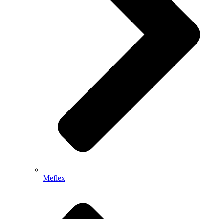
Meflex