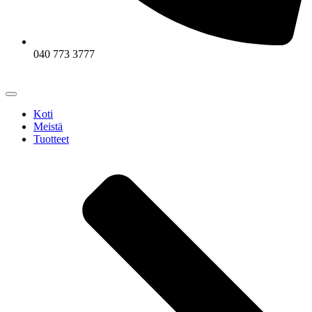
040 773 3777
Koti
Meistä
Tuotteet