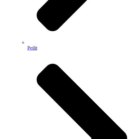
Peilit