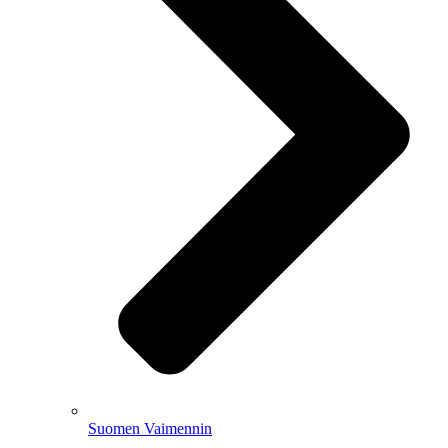
Suomen Vaimennin