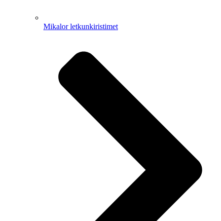
Mikalor letkunkiristimet