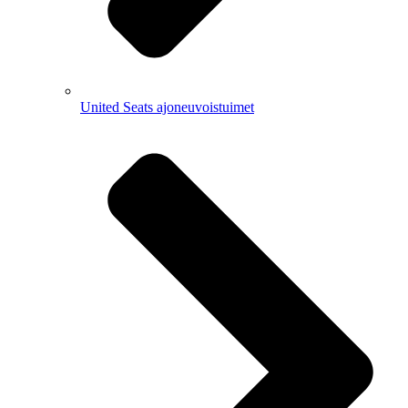
United Seats ajoneuvoistuimet