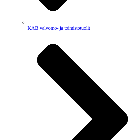
KAB valvomo- ja toimistotuolit