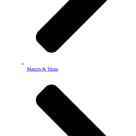
Matzen & Timm