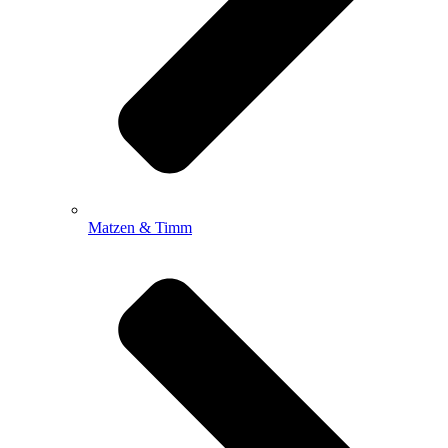
Matzen & Timm