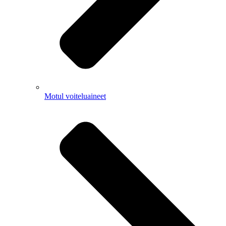
Motul voiteluaineet