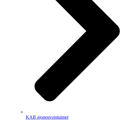
KAB ajoneuvoistuimet