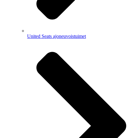
United Seats ajoneuvoistuimet