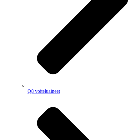
Q8 voiteluaineet