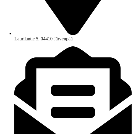
Laurilantie 5, 04410 Järvenpää