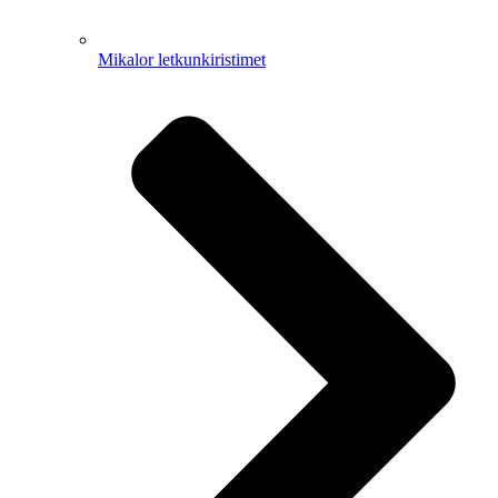
Mikalor letkunkiristimet