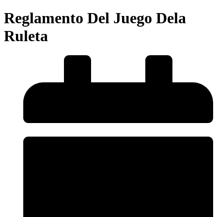
Reglamento Del Juego Dela
Ruleta