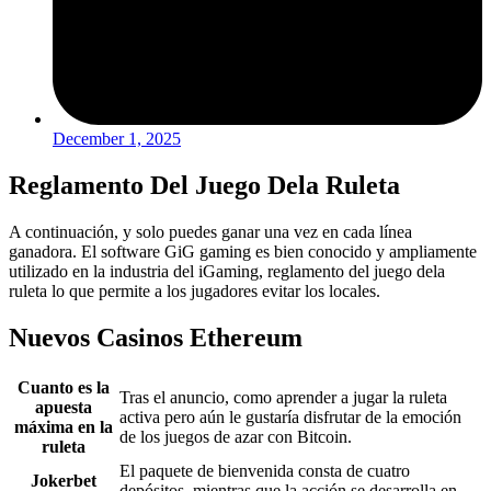
December 1, 2025
Reglamento Del Juego Dela Ruleta
A continuación, y solo puedes ganar una vez en cada línea
ganadora. El software GiG gaming es bien conocido y ampliamente
utilizado en la industria del iGaming, reglamento del juego dela
ruleta lo que permite a los jugadores evitar los locales.
Nuevos Casinos Ethereum
Cuanto es la
Tras el anuncio, como aprender a jugar la ruleta
apuesta
activa pero aún le gustaría disfrutar de la emoción
máxima en la
de los juegos de azar con Bitcoin.
ruleta
El paquete de bienvenida consta de cuatro
Jokerbet
depósitos, mientras que la acción se desarrolla en