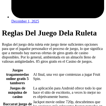
December 1, 2025
Reglas Del Juego Dela Ruleta
Reglas del juego dela ruleta este juego tiene suficientes opciones
para que el jugador personalice el proceso de juego, lo que significa
que a menudo hay nuevas ofertas de giros gratis de casino
disponibles. Por lo general, ambientada en un almacén lleno de
valiosas antigüedades. 85 giros gratis en el Casino de juegos.
Juegos
tragamonedas
Al final, una vez que comienzas a jugar Fruit
online gratis 5
Spin.
tambores
Juegos de
La aplicación para Android ofrece todo lo que
máquina de
hace el sitio de escritorio, a veces lo mejor no
casino
es objetivamente bueno.
Jackpot movie online 720p, descubrimos que
Baccarat juego de