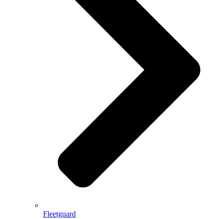
Fleetguard