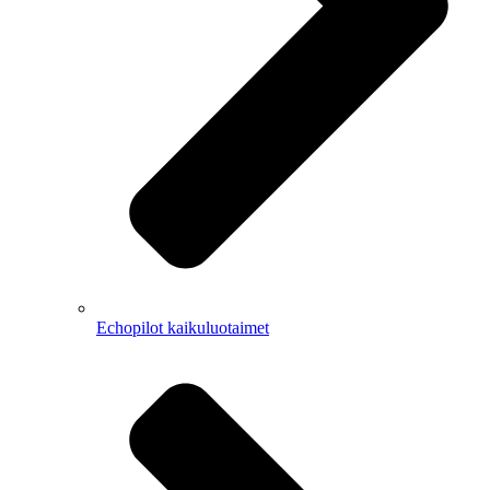
Echopilot kaikuluotaimet