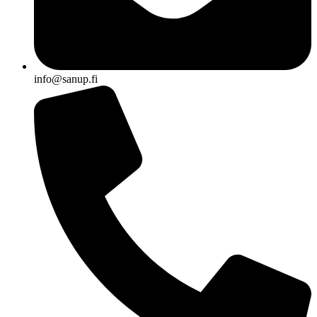
info@sanup.fi