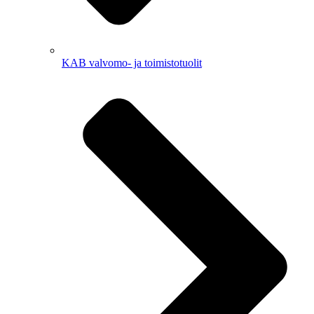
KAB valvomo- ja toimistotuolit