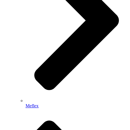
Meflex