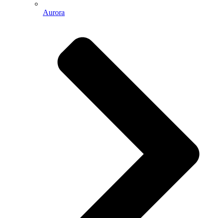
Aurora