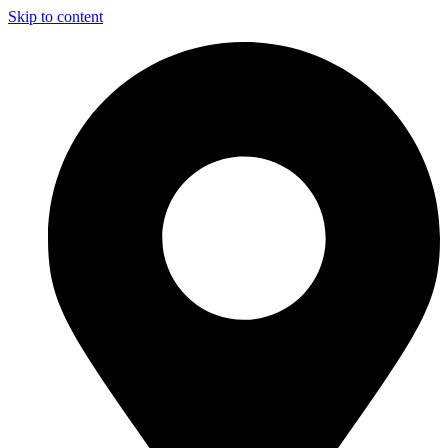
Skip to content