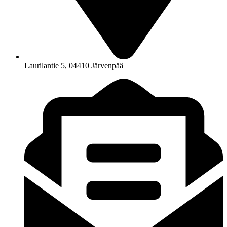
Laurilantie 5, 04410 Järvenpää