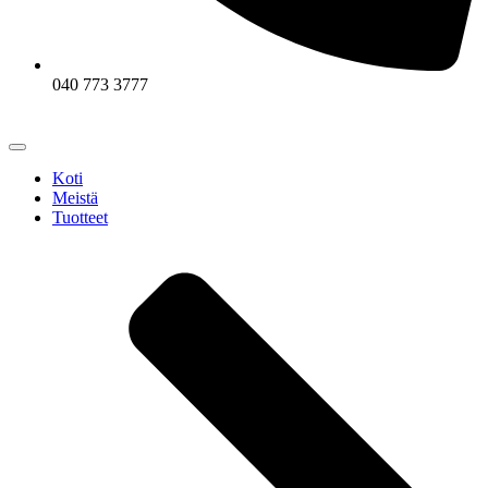
040 773 3777
Koti
Meistä
Tuotteet