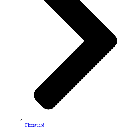
Fleetguard