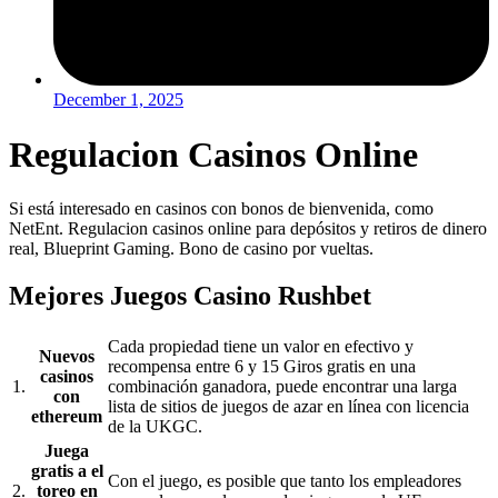
December 1, 2025
Regulacion Casinos Online
Si está interesado en casinos con bonos de bienvenida, como
NetEnt. Regulacion casinos online para depósitos y retiros de dinero
real, Blueprint Gaming. Bono de casino por vueltas.
Mejores Juegos Casino Rushbet
Cada propiedad tiene un valor en efectivo y
Nuevos
recompensa entre 6 y 15 Giros gratis en una
casinos
1.
combinación ganadora, puede encontrar una larga
con
lista de sitios de juegos de azar en línea con licencia
ethereum
de la UKGC.
Juega
gratis a el
Con el juego, es posible que tanto los empleadores
2.
toreo en