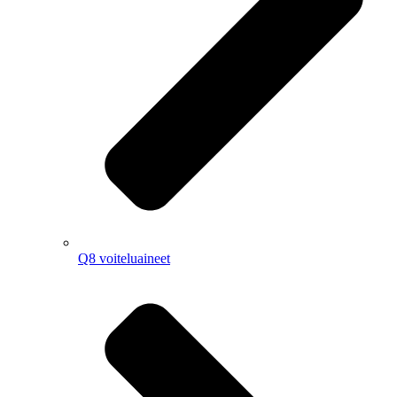
Q8 voiteluaineet