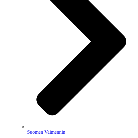
Suomen Vaimennin