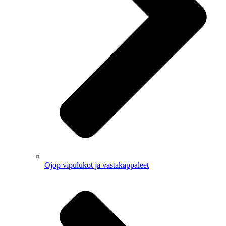
Ojop vipulukot ja vastakappaleet