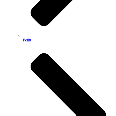
Peilit