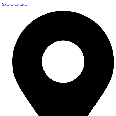
Skip to content