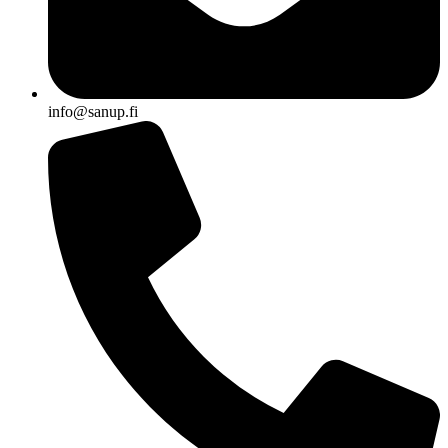
info@sanup.fi