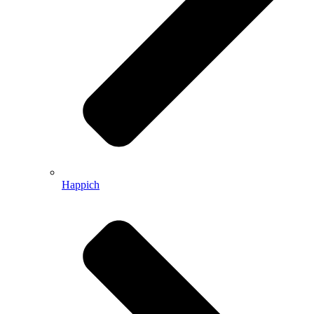
Happich