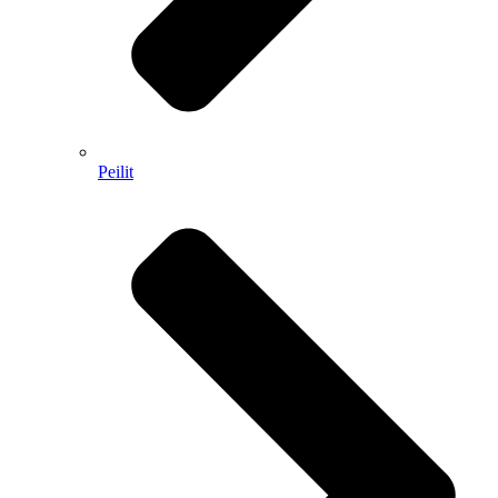
Peilit