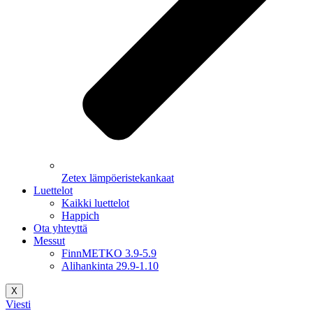
Zetex lämpöeristekankaat
Luettelot
Kaikki luettelot
Happich
Ota yhteyttä
Messut
FinnMETKO 3.9-5.9
Alihankinta 29.9-1.10
X
Viesti