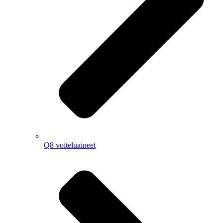
Q8 voiteluaineet