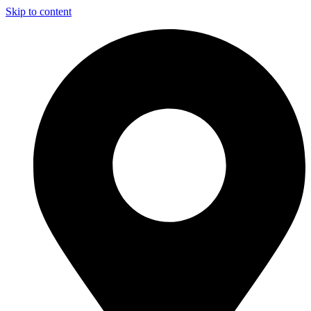
Skip to content