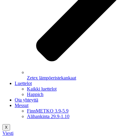
Zetex lämpöeristekankaat
Luettelot
Kaikki luettelot
Happich
Ota yhteyttä
Messut
FinnMETKO 3.9-5.9
Alihankinta 29.9-1.10
X
Viesti