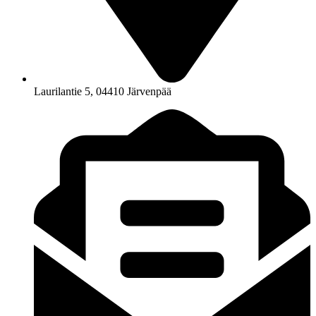
Laurilantie 5, 04410 Järvenpää