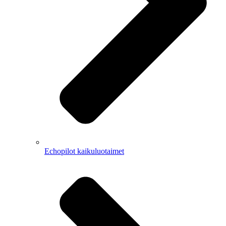
Echopilot kaikuluotaimet