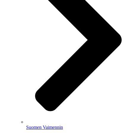
Suomen Vaimennin