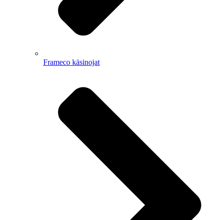
Frameco käsinojat