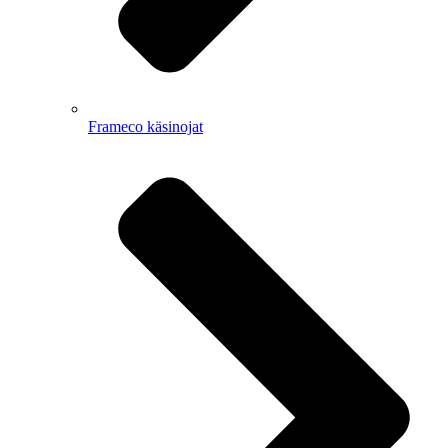
Frameco käsinojat