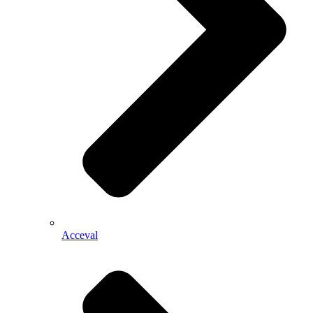
Acceval