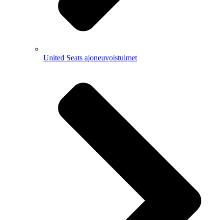
United Seats ajoneuvoistuimet