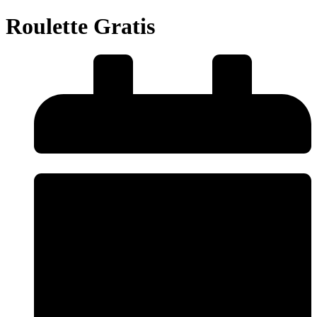
Roulette Gratis