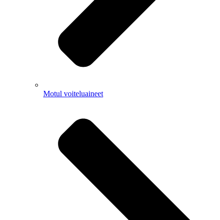
Motul voiteluaineet