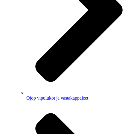
Ojop vipulukot ja vastakappaleet