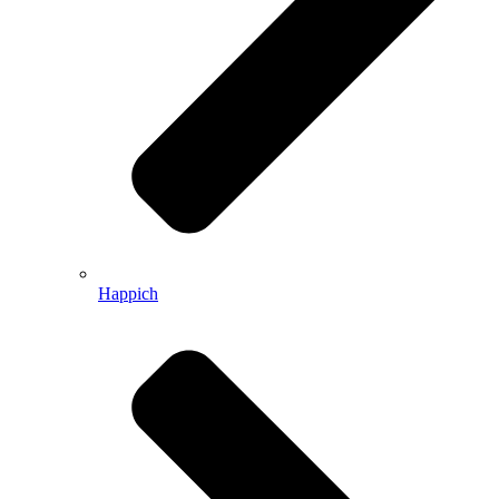
Happich