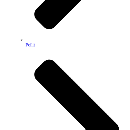
Peilit