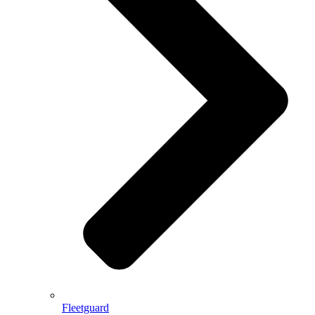
Fleetguard