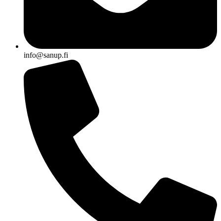
info@sanup.fi