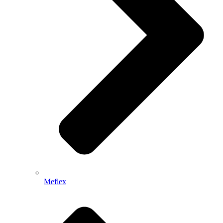
Meflex