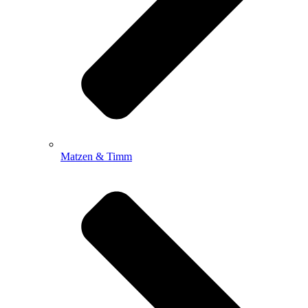
Matzen & Timm