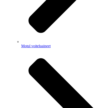
Motul voiteluaineet