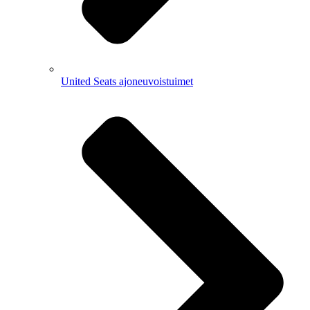
United Seats ajoneuvoistuimet