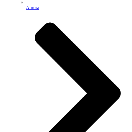
Aurora