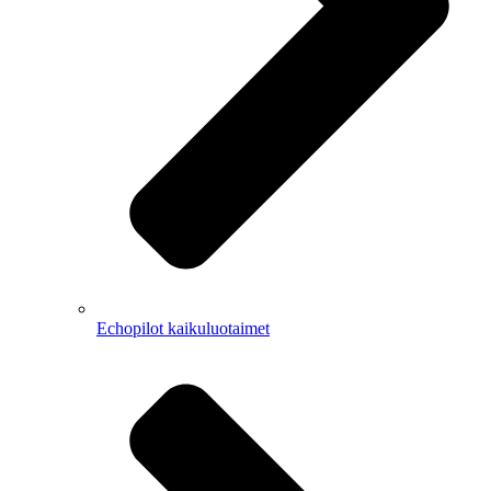
Echopilot kaikuluotaimet