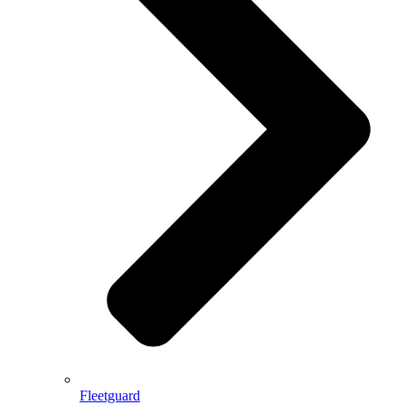
Fleetguard