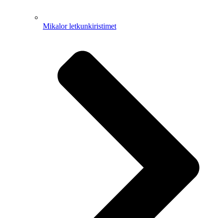
Mikalor letkunkiristimet