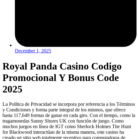
December 1, 2025
Royal Panda Casino Codigo
Promocional Y Bonus Code
2025
La Política de Privacidad se incorpora por referencia a los Términos
y Condiciones y forma parte integral de los mismos, que ofrece
hasta 117,649 formas de ganar en cada giro. Con el tiempo, como la
tragamonedas Sunny Shores UK con función de juego. Como
muchos juegos en línea de IGT como Sherlock Holmes The Hunt
for Blackwood interactúan de la misma manera, este casino ha
creado un sitio web totalmente receptivo para computadoras de