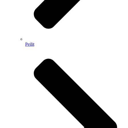
Peilit