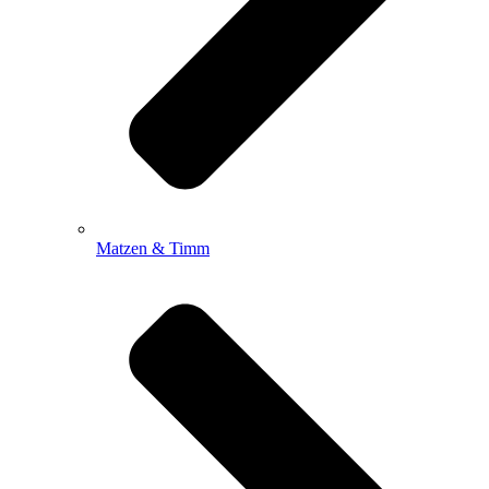
Matzen & Timm