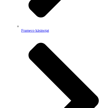
Frameco käsinojat