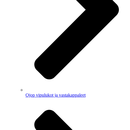
Ojop vipulukot ja vastakappaleet