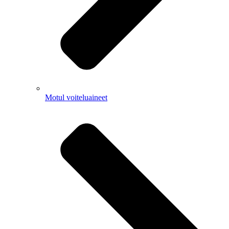
Motul voiteluaineet