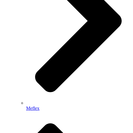
Meflex