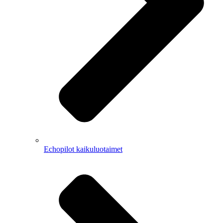
Echopilot kaikuluotaimet