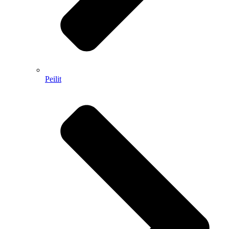
Peilit