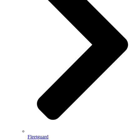
Fleetguard