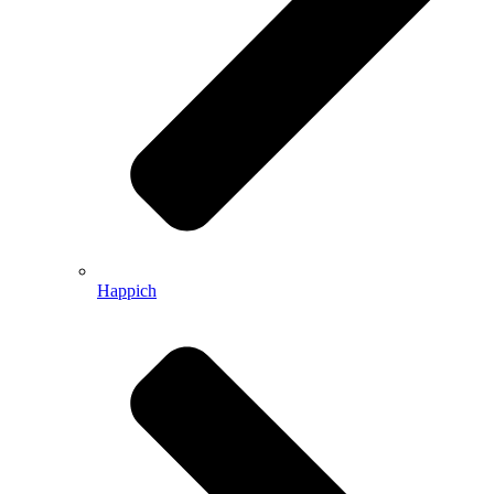
Happich