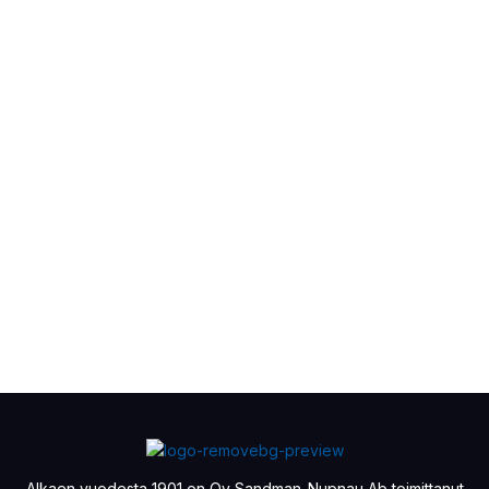
Alkaen vuodesta 1901 on Oy Sandman-Nupnau Ab toimittanut