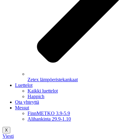
Zetex lämpöeristekankaat
Luettelot
Kaikki luettelot
Happich
Ota yhteyttä
Messut
FinnMETKO 3.9-5.9
Alihankinta 29.9-1.10
X
Viesti