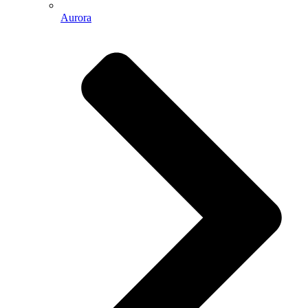
Aurora