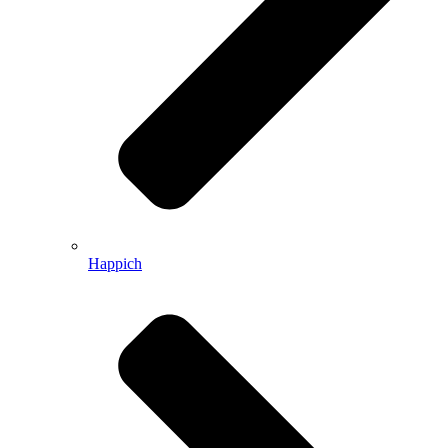
Happich