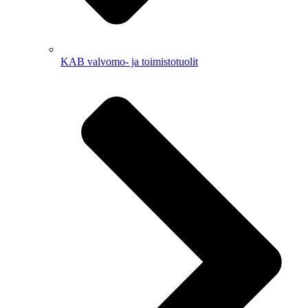
KAB valvomo- ja toimistotuolit