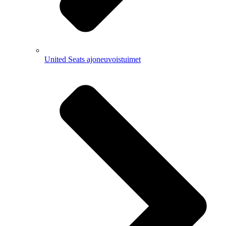
United Seats ajoneuvoistuimet