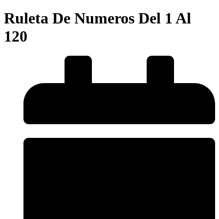
Ruleta De Numeros Del 1 Al
120