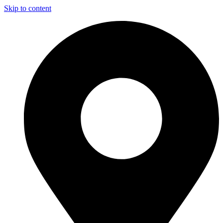
Skip to content