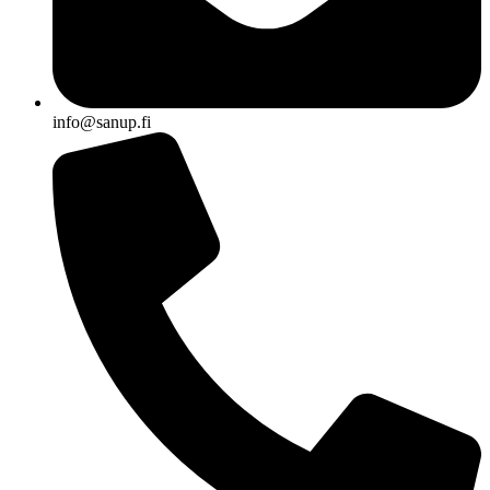
info@sanup.fi