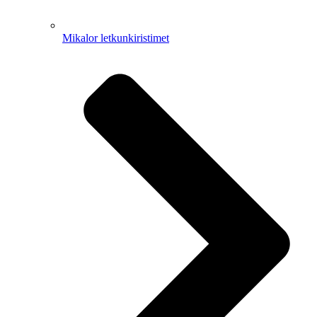
Mikalor letkunkiristimet