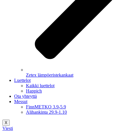
Zetex lämpöeristekankaat
Luettelot
Kaikki luettelot
Happich
Ota yhteyttä
Messut
FinnMETKO 3.9-5.9
Alihankinta 29.9-1.10
X
Viesti