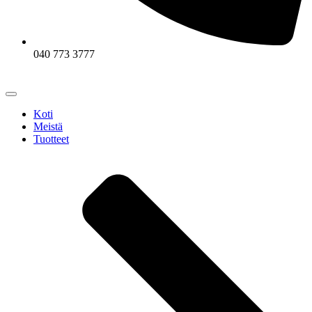
040 773 3777
Koti
Meistä
Tuotteet