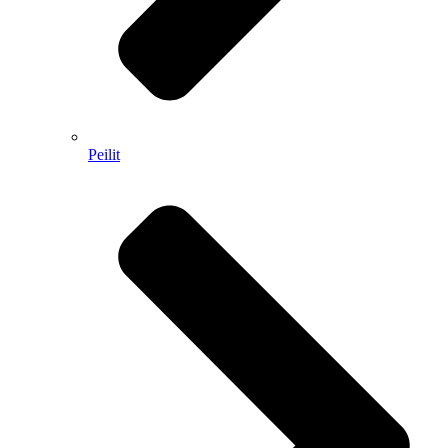
Peilit