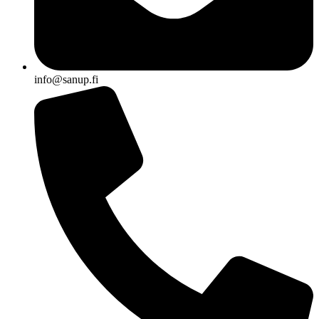
info@sanup.fi