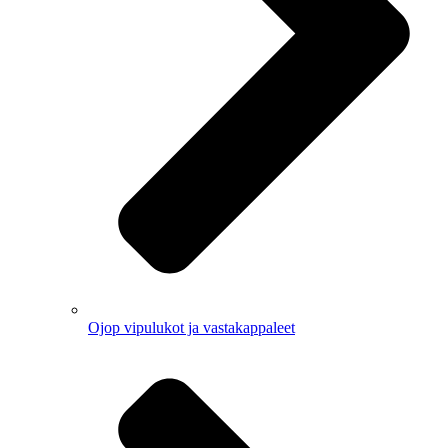
Ojop vipulukot ja vastakappaleet