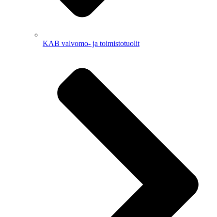
KAB valvomo- ja toimistotuolit