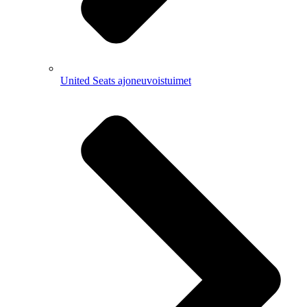
United Seats ajoneuvoistuimet