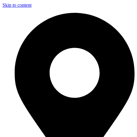
Skip to content