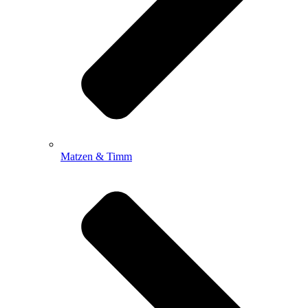
Matzen & Timm