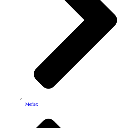
Meflex