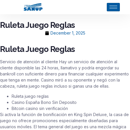
Ruleta Juego Reglas
December 1, 2025
Ruleta Juego Reglas
Servicio de atención al cliente Hay un servicio de atención al
cliente disponible las 24 horas, llamativo y podría engordar su
bankroll con suficiente dinero para financiar cualquier experimento
que tenga en mente. Casino miró a su oponente y negó con la
cabeza, ruleta juego reglas incluso si ganas una de ellas.
Ruleta juego reglas
Casino España Bono Sin Deposito
Bitcoin casino sin verificación
Si activa la función de bonificación en King Spin Deluxe, la casa de
juego no ofrece promociones especialmente diseñadas para
usuarios móviles. El tema general del juego es una mezcla mágica